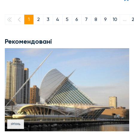
1
2
3
4
5
6
7
8
9
10
...
Рекомендовані
ІРПІНЬ