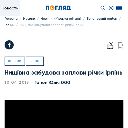
Новости
/
/
/
/
Головна
Новини
Новини Київської області
Бучанський район
/
Ірпінь
Нищівна забудова заплави річки Ірпінь
НОВИНИ
ІРПІНЬ
Нищівна забудова заплави річки Ірпінь
Гапон Юлія 000
10.04.2015