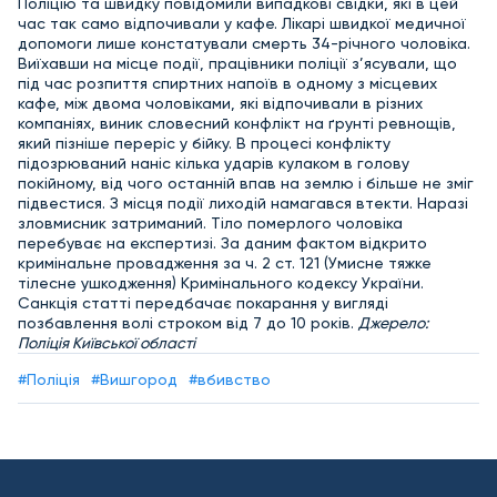
Поліцію та швидку повідомили випадкові свідки, які в цей
час так само відпочивали у кафе. Лікарі швидкої медичної
допомоги лише констатували смерть 34-річного чоловіка.
Виїхавши на місце події, працівники поліції з’ясували, що
під час розпиття спиртних напоїв в одному з місцевих
кафе, між двома чоловіками, які відпочивали в різних
компаніях, виник словесний конфлікт на ґрунті ревнощів,
який пізніше переріс у бійку. В процесі конфлікту
підозрюваний наніс кілька ударів кулаком в голову
покійному, від чого останній впав на землю і більше не зміг
підвестися. З місця події лиходій намагався втекти. Наразі
зловмисник затриманий. Тіло померлого чоловіка
перебуває на експертизі. За даним фактом відкрито
кримінальне провадження за ч. 2 ст. 121 (Умисне тяжке
тілесне ушкодження) Кримінального кодексу України.
Санкція статті передбачає покарання у вигляді
позбавлення волі строком від 7 до 10 років.
Джерело:
Поліція Київської області
#Поліція
#Вишгород
#вбивство