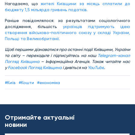
Нагадаємо, що
жителі Київщини за місяць сплатили до
бюджету 1,5 мільярда гривень податків.
Раніше повідомлялося: за результатами соціологічного
дослідження, більшість
українців підтримують ідею
створення військово-політичного союзу у складі України,
Польщі та Великобританії.
Щоб першими дізнаватися про останні події Київщини, України
та світу – переходьте і підписуйтесь на наш
Telegram-канал
Погляд Київщина
– Інформаційна Агенція. Також читайте нас
у
Facebook Погляд Київщина
і дивіться на
YouTube
.
#Київ
#Кошти
#економіка
Отримайте актуальні
новини