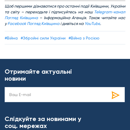
Щоб першими дізнаватися про останні події Київщини, України
та світу – переходьте і підписуйтесь на наш
Telegram-канал
Погляд Київщина
– Інформаційна Агенція. Також читайте нас
у
Facebook Погляд Київщина
і дивіться на
YouTube
.
#Війна
#Збройні сили України
#Війна з Росією
Отримайте актуальні
новини
Слідкуйте за новинами у
соц. мережах