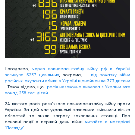
Нагадаємо,
через повномасштабну війну рф в Україні
загинуло
5237 цивільних
,
зокрема,
від початку війни
російські окупанти вбили в Україні щонайменше 373 дитини
. Також відомо, що
росія незаконно вивезла з України вже
понад 238 тис. дітей
.
24 лютого росія розв’язала повномасштабну війну проти
України. За цей час українські захисники звільнили кілька
областей та зняли загрозу захоплення столиці. Про
основні події в перший день війни
читайте в матеріалі
"Погляду"
.