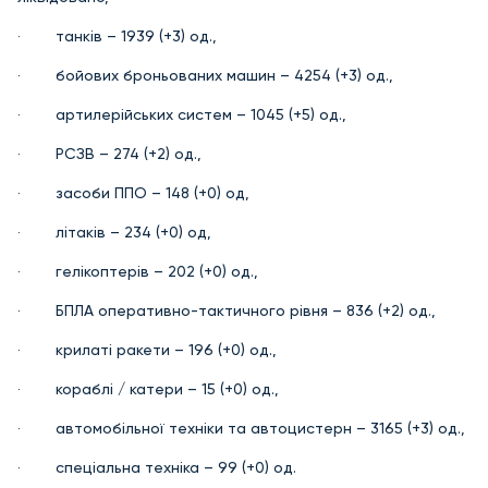
· танків – 1939 (+3) од.,
· бойових броньованих машин – 4254 (+3) од.,
· артилерійських систем – 1045 (+5) од.,
· РСЗВ – 274 (+2) од.,
· засоби ППО – 148 (+0) од,
· літаків – 234 (+0) од,
· гелікоптерів – 202 (+0) од.,
· БПЛА оперативно-тактичного рівня – 836 (+2) од.,
· крилаті ракети – 196 (+0) од.,
· кораблі / катери – 15 (+0) од.,
· автомобільної техніки та автоцистерн – 3165 (+3) од.,
· спеціальна техніка – 99 (+0) од.