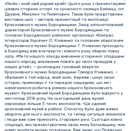
«Люби і знай свій рідний край». Цього разу з презентаціями
цікавих сторінок історії та сучасності селища Бабинці, сіл
Дружня, Микуличі та Пилиповичі. Також були представлені
виставки шкіл – авторів презентацій та експозиції
Краєзнавчого музею Бородянщини. Захід започаткований
директором Краєзнавчого музею Бородянщини та
головою Бородянської районної організації «Конгрес
літераторів України» О. Угнівенко та головним зберігачем
Краєзнавчого музею Бородянщини Т. Угнівенко проходить
в Бородянці вже вчетверте і кожного разу збирає повну
залу. «Мета нашого заходу вивчення історичної спадщини
нашого народу, виховання поваги до своїх пращурів у
наших дітей», – розповідає головний зберігач
Краєзнавчого музею Бородянщини Тамара Угнівенко, –
«Великим є той народ, який знає, береже і цінує свою
історію, примножує її та передає нащадкам, що ми і
намагаємося робити в рамках нашого Краєзнавчого
музею». Краєзнавчий музей Бородянщини було відкрито у
листопаді 2016 року. На сьогоднішній день музей
нараховує більше 5 тисяч експонатів. «Це єдиний
краєзнавчий музей в районі. Спочатку було дуже важко
збирати для нього експонати, та тепер ситуація змінилася
і люди вже самі приносять старовині речі. Сьогодні кожна
сільрада, яка презентуватиме свою малу Батьківщину, має
намір зробити музею подарунок. Вже знаю, що Пісківська