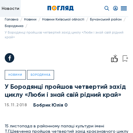
Новости
/
/
/
/
Головна
Новини
Новини Київської області
Бучанський район
/
Бородянка
У Бородянці пройшов четвертий захід циклу «Люби і знай свій рідний
край»
НОВИНИ
БОРОДЯНКА
У Бородянці пройшов четвертий захід
циклу «Люби і знай свій рідний край»
Бобрик Юлія 0
15.11.2018
15 листопада в районному палаці культури імені
Т.Г.Шевченка пройшов четвертий захід краєзнавчого циклу