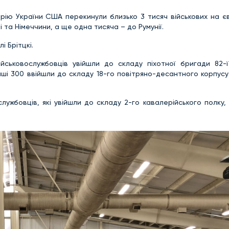
орію України США перекинули близько 3 тисяч військових на є
і та Німеччини, а ще одна тисяча – до Румунії.
і Брітцкі.
йськовослужбовців увійшли до складу піхотної бригади 82-ї
Інші 300 ввійшли до складу 18-го повітряно-десантного корпус
лужбовців, які увійшли до складу 2-го кавалерійського полку,