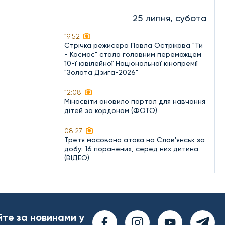
25 липня, субота
19:52
Стрічка режисера Павла Острікова "Ти
- Космос" стала головним переможцем
10-ї ювілейної Національної кінопремії
"Золота Дзиґа-2026"
12:08
Міносвіти оновило портал для навчання
дітей за кордоном (ФОТО)
08:27
Третя масована атака на Слов'янськ за
добу: 16 поранених, серед них дитина
(ВІДЕО)
йте за новинами у