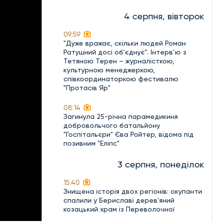
4 серпня, вівторок
09:59
"Дуже вражає, скільки людей Роман
Ратушний досі об'єднує". Інтерв’ю з
Тетяною Терен – журналісткою,
культурною менеджеркою,
співкоординаторкою фестивалю
"Протасів Яр"
08:14
Загинула 25-річна парамедикиня
добровольчого батальйону
"Госпітальєри" Єва Ройтер, відома під
позивним "Еліпс"
3 серпня, понеділок
15:40
Знищена історія двох регіонів: окупанти
спалили у Бериславі дерев'яний
козацький храм із Переволочної