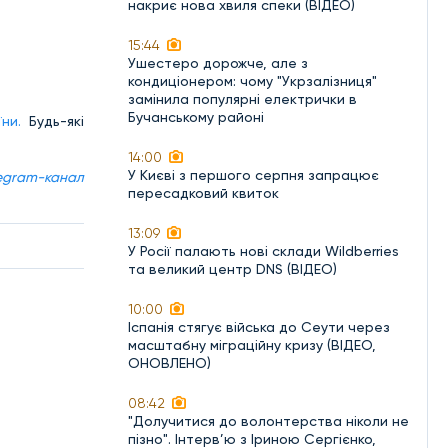
накриє нова хвиля спеки (ВІДЕО)
15:44
Ушестеро дорожче, але з
кондиціонером: чому "Укрзалізниця"
замінила популярні електрички в
Бучанському районі
їни.
Будь-які
14:00
У Києві з першого серпня запрацює
egram-канал
пересадковий квиток
13:09
У Росії палають нові склади Wildberries
та великий центр DNS (ВІДЕО)
10:00
Іспанія стягує війська до Сеути через
масштабну міграційну кризу (ВІДЕО,
ОНОВЛЕНО)
08:42
"Долучитися до волонтерства ніколи не
пізно". Інтерв’ю з Іриною Сергієнко,