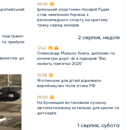
09:00
вропейський
Ірпінський спортсмен Назарій Рудяк
став чемпіоном України з
велосипедного спорту на критому
треку серед юніорів
 повітряно-
2 серпня, неділя
у та прибули
12:42
Олександр Мальон: Книги, дипломи та
 вилетіли до
кілометри доріг: як я підкорив "Вікі
любить пам'ятки 2025"
10:58
Яготинське для дітей відновило
виробництво після атаки РФ
09:00
На Бучанщині встановили сучасну
автоматизовану котельню для школи та
дитсадка
1 серпня, субота