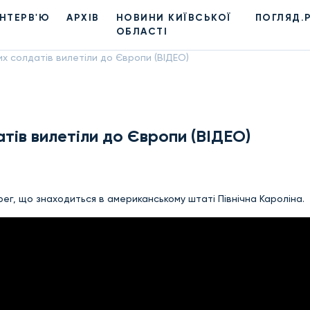
ІНТЕРВ'Ю
АРХІВ
НОВИНИ КИЇВСЬКОЇ
ПОГЛЯД.
ОБЛАСТІ
их солдатів вилетіли до Європи (ВІДЕО)
тів вилетіли до Європи (ВІДЕО)
рег, що знаходиться в американському штаті Північна Кароліна.