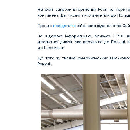
На фоні загрози вторгнення Росії на терит
континент. Дві тисячі з них вилетіли до Польщ
Про це
повідомляє
військова журналістка Хейл
За відомою інформацією, близько 1 700 ві
десантної дивізії, яка вирушила до Польщі. 
до Німеччини.
До того ж, тисяча американських військовос
Румунії.