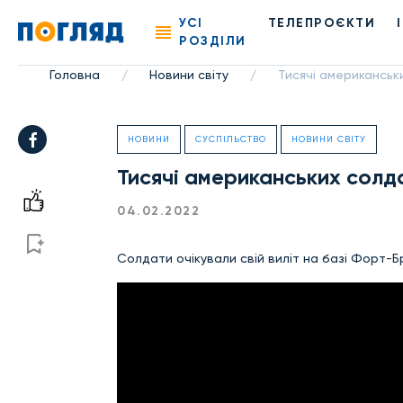
УСІ
ТЕЛЕПРОЄКТИ
РОЗДІЛИ
Головна
Новини світу
Тисячі американськ
/
/
НОВИНИ
СУСПІЛЬСТВО
НОВИНИ СВІТУ
Тисячі американських солда
04.02.2022
Солдати очікували свій виліт на базі Форт-Б