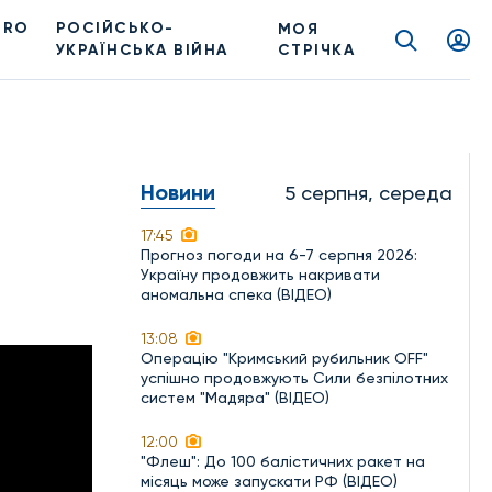
PRO
РОСІЙСЬКО-
МОЯ
УКРАЇНСЬКА ВІЙНА
СТРІЧКА
Новини
5 серпня, середа
17:45
Прогноз погоди на 6-7 серпня 2026:
Україну продовжить накривати
аномальна спека (ВІДЕО)
13:08
Операцію "Кримський рубильник OFF"
успішно продовжують Сили безпілотних
систем "Мадяра" (ВІДЕО)
12:00
"Флеш": До 100 балістичних ракет на
місяць може запускати РФ (ВІДЕО)