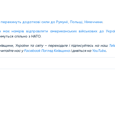
перекинуть додаткові сили до Румунії, Польщі, Німеччини
.
має намірів відправляти американських військових до Укра
муться спільно з НАТО.
ївщини, України та світу – переходьте і підписуйтесь на наш
Tel
 читайте нас у
Facebook Погляд Київщина
і дивіться на
YouTube
.