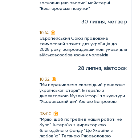
засновницею творчої майстерні
"Вишгородські павучки"
30 липня, четвер
10:14
Європейський Союз продовжив
тимчасовий захист для українців до
2028 року, запровадивши нові умови для
військовозобов'язаних чоловіків
28 липня, вівторок
10:32
"Ми переживаємо своєрідний ренесанс
української історії". Інтерв’ю з
директоркою Музею історії та культури
"Уваровський дім" Аллою Багіровою
08:00
"Мрію, щоб потреби в нашій роботі не
було". Інтерв’ю з директоркою
благодійного фонду "До України з
любов’ю" Тетяною Рябоволовою