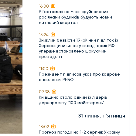
16:00
У Гостомелі на місці зруйнованих
росіянами будинків будують новий
житловий квартал
13:24
Зниклий безвісти 19-річний підліток із
Херсонщини воює у складі армії РФ:
уперше встановлено шокуючий
прецедент
11:00
Президент підписав указ про кадрове
оновлення РНБО
09:38
Київщина стала одним із лідерів
держпроєкту "100 майстерень"
31 липня, п’ятниця
18:02
Прогноз погоди на 1-2 серпня: Україну