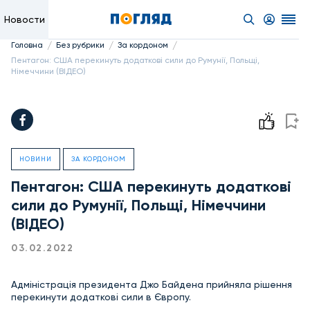
Новости
/
/
/
Головна
Без рубрики
За кордоном
Пентагон: США перекинуть додаткові сили до Румунії, Польщі,
Німеччини (ВІДЕО)
НОВИНИ
ЗА КОРДОНОМ
Пентагон: США перекинуть додаткові
сили до Румунії, Польщі, Німеччини
(ВІДЕО)
03.02.2022
Адміністрація президента Джо Байдена прийняла рішення
перекинути додаткові сили в Європу.