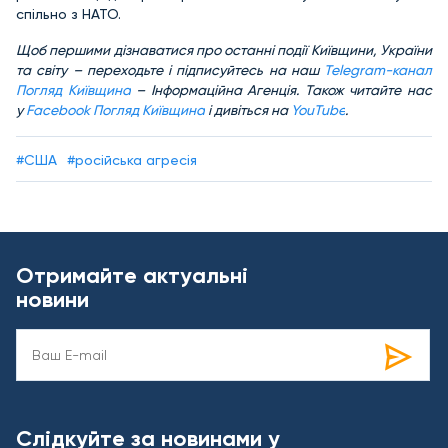
спільно з НАТО.
Щоб першими дізнаватися про останні події Київщини, України
та світу – переходьте і підписуйтесь на наш
Telegram-канал
Погляд Київщина
– Інформаційна Агенція. Також читайте нас
у
Facebook Погляд Київщина
і дивіться на
YouTube
.
#США
#російська агресія
Отримайте актуальні
новини
Слідкуйте за новинами у