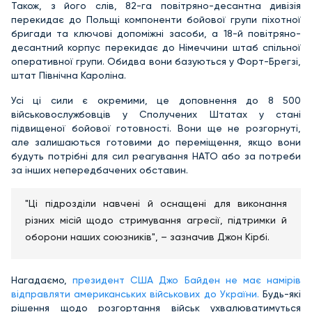
Також, з його слів, 82-га повітряно-десантна дивізія
перекидає до Польщі компоненти бойової групи піхотної
бригади та ключові допоміжні засоби, а 18-й повітряно-
десантний корпус перекидає до Німеччини штаб спільної
оперативної групи. Обидва вони базуються у Форт-Брегзі,
штат Північна Кароліна.
Усі ці сили є окремими, це доповнення до 8 500
військовослужбовців у Сполучених Штатах у стані
підвищеної бойової готовності. Вони ще не розгорнуті,
але залишаються готовими до переміщення, якщо вони
будуть потрібні для сил реагування НАТО або за потреби
за інших непередбачених обставин.
"Ці підрозділи навчені й оснащені для виконання
різних місій щодо стримування агресії, підтримки й
оборони наших союзників", – зазначив Джон Кірбі.
Нагадаємо,
президент США Джо Байден не має намірів
відправляти американських військових до України.
Будь-які
рішення щодо розгортання військ ухвалюватимуться