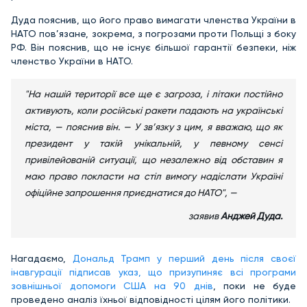
Дуда пояснив, що його право вимагати членства України в
НАТО пов’язане, зокрема, з погрозами проти Польщі з боку
РФ. Він пояснив, що не існує більшої гарантії безпеки, ніж
членство України в НАТО.
"На нашій території все ще є загроза, і літаки постійно
активують, коли російські ракети падають на українські
міста, — пояснив він. — У зв’язку з цим, я вважаю, що як
президент у такій унікальній, у певному сенсі
привілейованій ситуації, що незалежно від обставин я
маю право покласти на стіл вимогу надіслати Україні
офіційне запрошення приєднатися до НАТО", —
заявив
Анджей Дуда.
Нагадаємо,
Дональд Трамп у перший день після своєї
інавгурації підписав указ, що призупиняє всі програми
зовнішньої допомоги США на 90 днів
, поки не буде
проведено аналіз їхньої відповідності цілям його політики.