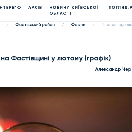
ІНТЕРВ'Ю
АРХІВ
НОВИНИ КИЇВСЬКОЇ
ПОГЛЯД.
ОБЛАСТІ
Фастівський район
Фастів
Планові відклю
/
/
/
 на Фастівщині у лютому (графік)
Александр Чер