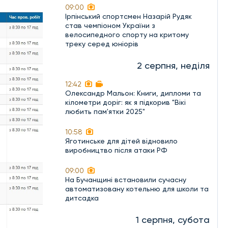
09:00
Ірпінський спортсмен Назарій Рудяк
став чемпіоном України з
велосипедного спорту на критому
треку серед юніорів
2 серпня, неділя
12:42
Олександр Мальон: Книги, дипломи та
кілометри доріг: як я підкорив "Вікі
любить пам'ятки 2025"
10:58
Яготинське для дітей відновило
виробництво після атаки РФ
09:00
На Бучанщині встановили сучасну
автоматизовану котельню для школи та
дитсадка
1 серпня, субота