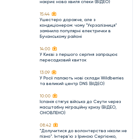
накриє нова хвиля спеки (ВІДЕО)
15:44
Ушестеро дорожче, але з
кондиціонером: чому "Укрзалізниця"
замінила популярні електрички в
Бучанському районі
14:00
У Києві з першого серпня запрацює
пересадковий квиток
13:09
У Росії палають нові склади Wildberries
та великий центр DNS (ВІДЕО)
10:00
Іспанія стягує війська до Сеути через
масштабну міграційну кризу (ВІДЕО,
ОНОВЛЕНО)
08:42
"Долучитися до волонтерства ніколи не
пізно". Інтерв’ю з Іриною Сергієнко,