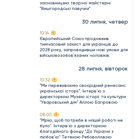
засновницею творчої майстерні
"Вишгородські павучки"
30 липня, четвер
10:14
Європейський Союз продовжив
тимчасовий захист для українців до
2028 року, запровадивши нові умови для
військовозобов'язаних чоловіків
28 липня, вівторок
10:32
"Ми переживаємо своєрідний ренесанс
української історії". Інтерв’ю з
директоркою Музею історії та культури
"Уваровський дім" Аллою Багіровою
08:00
"Мрію, щоб потреби в нашій роботі не
було". Інтерв’ю з директоркою
благодійного фонду "До України з
любов’ю" Тетяною Рябоволовою