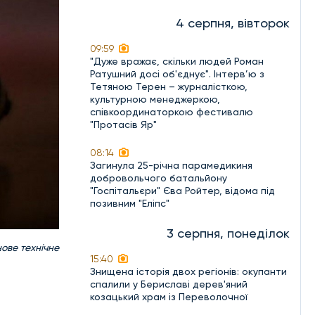
4 серпня, вівторок
09:59
"Дуже вражає, скільки людей Роман
Ратушний досі об'єднує". Інтерв’ю з
Тетяною Терен – журналісткою,
культурною менеджеркою,
співкоординаторкою фестивалю
"Протасів Яр"
08:14
Загинула 25-річна парамедикиня
добровольчого батальйону
"Госпітальєри" Єва Ройтер, відома під
позивним "Еліпс"
3 серпня, понеділок
ове технічне
15:40
Знищена історія двох регіонів: окупанти
спалили у Бериславі дерев'яний
козацький храм із Переволочної