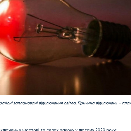
районі заплановані відключення світла. Причина відключень – план
дключень у Фастові та селах району у лютому 2020 року: