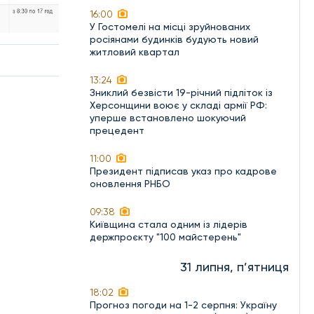
16:00
У Гостомелі на місці зруйнованих
росіянами будинків будують новий
житловий квартал
13:24
Зниклий безвісти 19-річний підліток із
Херсонщини воює у складі армії РФ:
уперше встановлено шокуючий
прецедент
11:00
Президент підписав указ про кадрове
оновлення РНБО
09:38
Київщина стала одним із лідерів
держпроєкту "100 майстерень"
31 липня, п’ятниця
18:02
Прогноз погоди на 1-2 серпня: Україну