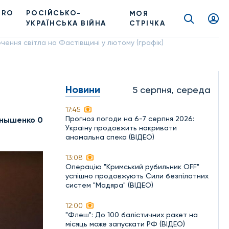
PRO
РОСІЙСЬКО-
МОЯ
УКРАЇНСЬКА ВІЙНА
СТРІЧКА
чення світла на Фастівщині у лютому (графік)
Новини
5 серпня, середа
17:45
Прогноз погоди на 6-7 серпня 2026:
нышенко 0
Україну продовжить накривати
аномальна спека (ВІДЕО)
13:08
Операцію "Кримський рубильник OFF"
успішно продовжують Сили безпілотних
систем "Мадяра" (ВІДЕО)
12:00
"Флеш": До 100 балістичних ракет на
місяць може запускати РФ (ВІДЕО)