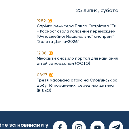
25 липня, субота
19:52
Стрічка режисера Павла Острікова "Ти
- Космос" стала головним переможцем
10-ї ювілейної Національної кінопремії
"Золота Дзиґа-2026"
12:08
Міносвіти оновило портал для навчання
дітей за кордоном (ФОТО)
08:27
Третя масована атака на Слов'янськ за
добу: 16 поранених, серед них дитина
(ВІДЕО)
йте за новинами у