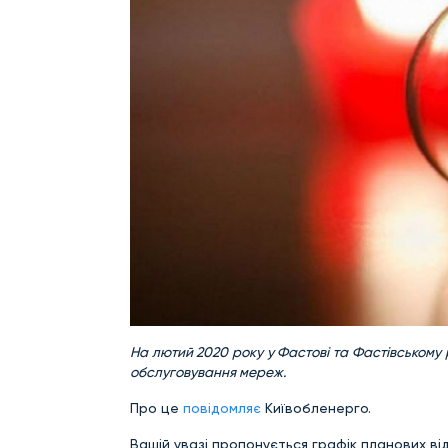
На лютий 2020 року у Фастові та Фастівському 
обслуговування мереж.
Про це
повідомляє
Київобленерго.
Вашій увазі пропонується графік планових ві