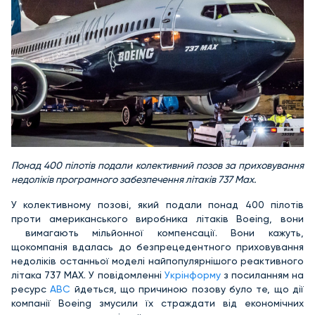
Понад 400 пілотів подали колективний позов
за приховування
недоліків програмного забезпечення літаків 737 Max.
У колективному позові, який подали понад 400 пілотів
проти американського виробника літаків Boeing, вони
вимагають мільйонної компенсації. Вони кажуть,
щокомпанія вдалась до безпрецедентного приховування
недоліків останньої моделі найпопулярнішого реактивного
літака 737 MAX. У повідомленні
Укрінформу
з посиланням на
ресурс
ABC
йдеться, що причиною позову було те, що дії
компанії Boeing змусили їх страждати від економічних