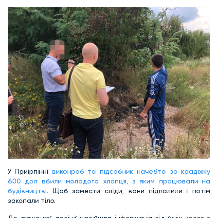
У Приірпінні
виконроб та підсобник начебто за крадіжку
600 дол вбили молодого хлопця, з яким працювали на
будівництві.
Щоб замести сліди, вони підпалили і потім
закопали тіло.