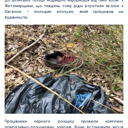
До ірпінської поліції надійшла інформація від їхніх колег з
Житомирщини, що тиждень тому рідні втратили зв’язок з
Євгеном – молодим хлопцем, який працював на
будівництві.
Працівники карного розшуку провели комплекс
оперативно-розшукових заходів. Вони встановили місце