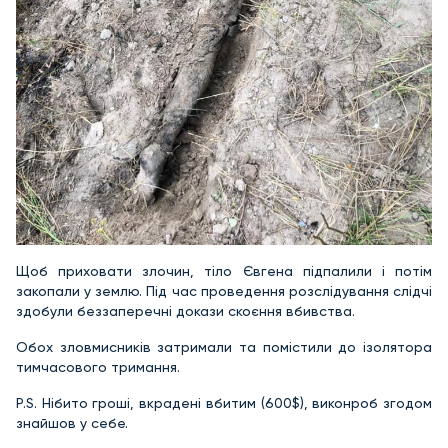
Щоб приховати злочин, тіло Євгена підпалили і потім
закопали у землю. Під час проведення розслідування слідчі
здобули беззаперечні докази скоєння вбивства.
Обох зловмисників затримали та помістили до ізолятора
тимчасового тримання.
P.S. Нібито гроші, вкрадені вбитим (600$), виконроб згодом
знайшов у себе.