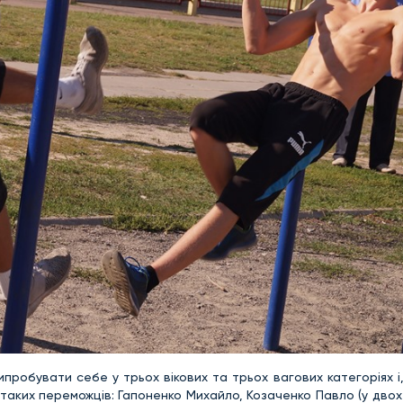
ипробувати себе у трьох вікових та трьох вагових категоріях і
 таких переможців: Гапоненко Михайло, Козаченко Павло (у двох 