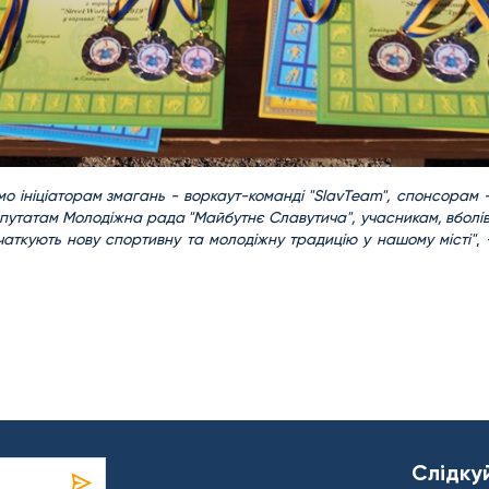
ємо ініціаторам змагань - воркаут-команді "SlavTeam", спонсорам 
епутатам Молодіжна рада "Майбутнє Славутича", учасникам, вболі
чаткують нову спортивну та молодіжну традицію у нашому місті"
,
Слідку