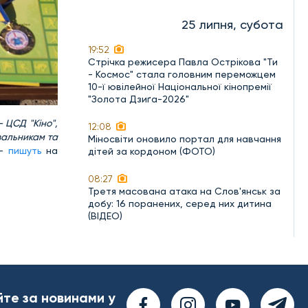
25 липня, субота
19:52
Стрічка режисера Павла Острікова "Ти
- Космос" стала головним переможцем
10-ї ювілейної Національної кінопремії
"Золота Дзиґа-2026"
– ЦСД "Кіно",
12:08
вальникам та
Міносвіти оновило портал для навчання
 -
пишуть
на
дітей за кордоном (ФОТО)
08:27
Третя масована атака на Слов'янськ за
добу: 16 поранених, серед них дитина
(ВІДЕО)
йте за новинами у