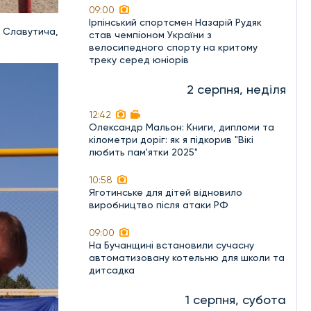
09:00
Ірпінський спортсмен Назарій Рудяк
ь Славутича,
став чемпіоном України з
велосипедного спорту на критому
треку серед юніорів
2 серпня, неділя
12:42
Олександр Мальон: Книги, дипломи та
кілометри доріг: як я підкорив "Вікі
любить пам'ятки 2025"
10:58
Яготинське для дітей відновило
виробництво після атаки РФ
09:00
На Бучанщині встановили сучасну
автоматизовану котельню для школи та
дитсадка
1 серпня, субота