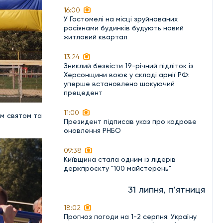
16:00
У Гостомелі на місці зруйнованих
росіянами будинків будують новий
житловий квартал
13:24
Зниклий безвісти 19-річний підліток із
Херсонщини воює у складі армії РФ:
уперше встановлено шокуючий
прецедент
11:00
им святом та
Президент підписав указ про кадрове
оновлення РНБО
09:38
Київщина стала одним із лідерів
держпроєкту "100 майстерень"
31 липня, п’ятниця
18:02
Прогноз погоди на 1-2 серпня: Україну