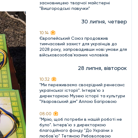
засновницею творчої майстерні
"Вишгородські павучки"
30 липня, четвер
10:14
Європейський Союз продовжив
тимчасовий захист для українців до
2028 року, запровадивши нові умови для
військовозобов'язаних чоловіків
28 липня, вівторок
10:32
"Ми переживаємо своєрідний ренесанс
української історії". Інтерв’ю з
директоркою Музею історії та культури
"Уваровський дім" Аллою Багіровою
08:00
"Мрію, щоб потреби в нашій роботі не
було". Інтерв’ю з директоркою
благодійного фонду "До України з
любов’ю" Тетяною Рябоволовою