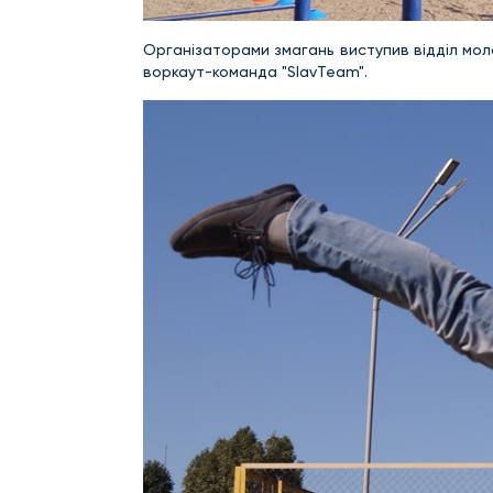
Організаторами змагань виступив відділ мол
воркаут-команда "SlavTeam".