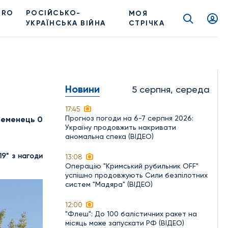
PRO
РОСІЙСЬКО-
МОЯ
УКРАЇНСЬКА ВІЙНА
СТРІЧКА
Новини
5 серпня, середа
17:45
Прогноз погоди на 6-7 серпня 2026:
Семенець 0
Україну продовжить накривати
аномальна спека (ВІДЕО)
19" з нагоди
13:08
Операцію "Кримський рубильник OFF"
успішно продовжують Сили безпілотних
систем "Мадяра" (ВІДЕО)
12:00
"Флеш": До 100 балістичних ракет на
місяць може запускати РФ (ВІДЕО)