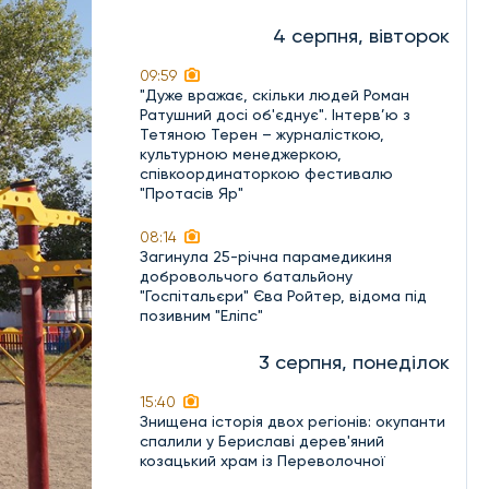
4 серпня, вівторок
09:59
"Дуже вражає, скільки людей Роман
Ратушний досі об'єднує". Інтерв’ю з
Тетяною Терен – журналісткою,
культурною менеджеркою,
співкоординаторкою фестивалю
"Протасів Яр"
08:14
Загинула 25-річна парамедикиня
добровольчого батальйону
"Госпітальєри" Єва Ройтер, відома під
позивним "Еліпс"
3 серпня, понеділок
15:40
Знищена історія двох регіонів: окупанти
спалили у Бериславі дерев'яний
козацький храм із Переволочної