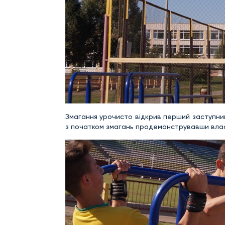
Змагання урочисто відкрив перший заступник 
з початком змагань продемонструвавши власн