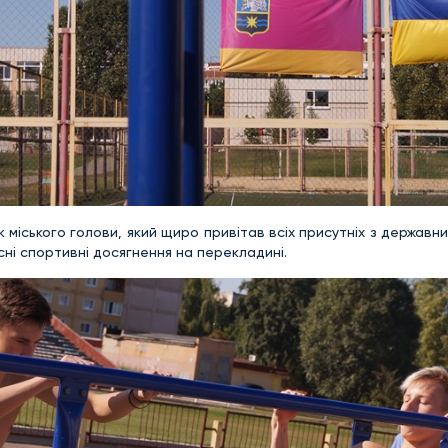
міського голови, який щиро привітав всіх присутніх з державн
і спортивні досягнення на перекладині.