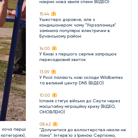
накриє нова хвиля спеки (ВІДЕО)
15:44
Ушестеро дорожче, але з
кондиціонером: чому "Укрзалізниця"
замінила популярні електрички в
Бучанському районі
14:00
У Києві з першого серпня запрацює
пересадковий квиток
13:09
У Росії палають нові склади Wildberries
та великий центр DNS (ВІДЕО)
10:00
Іспанія стягує війська до Сеути через
масштабну міграційну кризу (ВІДЕО,
ОНОВЛЕНО)
08:42
, хоча перші
"Долучитися до волонтерства ніколи не
пізно". Інтерв’ю з Іриною Сергієнко,
категоріях),