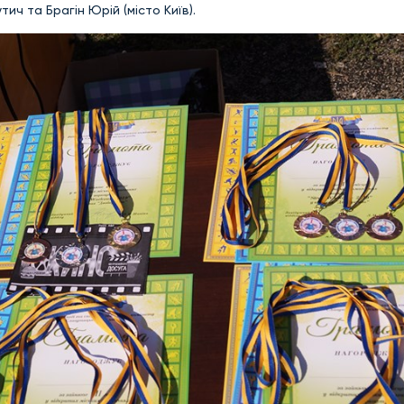
тич та Брагін Юрій (місто Київ).