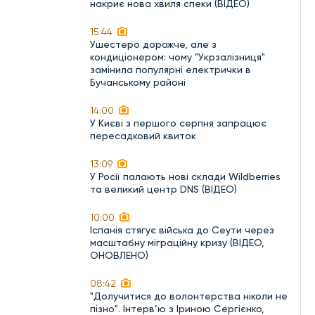
накриє нова хвиля спеки (ВІДЕО)
15:44
Ушестеро дорожче, але з
кондиціонером: чому "Укрзалізниця"
замінила популярні електрички в
Бучанському районі
14:00
У Києві з першого серпня запрацює
пересадковий квиток
13:09
У Росії палають нові склади Wildberries
та великий центр DNS (ВІДЕО)
10:00
Іспанія стягує війська до Сеути через
масштабну міграційну кризу (ВІДЕО,
ОНОВЛЕНО)
08:42
"Долучитися до волонтерства ніколи не
пізно". Інтерв’ю з Іриною Сергієнко,