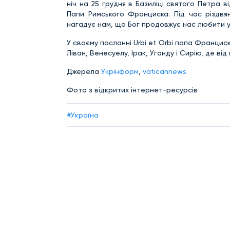
ніч на 25 грудня в Базиліці святого Петра в
Папи Римського Франциска. Під час різдвя
нагадує нам, що Бог продовжує нас любити ус
У своєму посланні Urbi et Orbi папа Франциск
Ліван, Венесуелу, Ірак, Уганду і Сирію, де ві
Джерела
Укрінформ
,
vaticannews
Фото з відкритих інтернет-ресурсів
#Україна