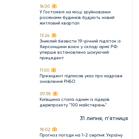
16:00
У Гостомелі на місці зруйнованих
росіянами будинків будують новий
житловий квартал
13:24
Зниклий безвісти 19-річний підліток із
Херсонщини воює у складі армії РФ:
уперше встановлено шокуючий
прецедент
11:00
Президент підписав указ про кадрове
оновлення РНБО
09:38
Київщина стала одним із лідерів
держпроєкту "100 майстерень"
31 липня, п’ятниця
18:02
Прогноз погоди на 1-2 серпня: Україну