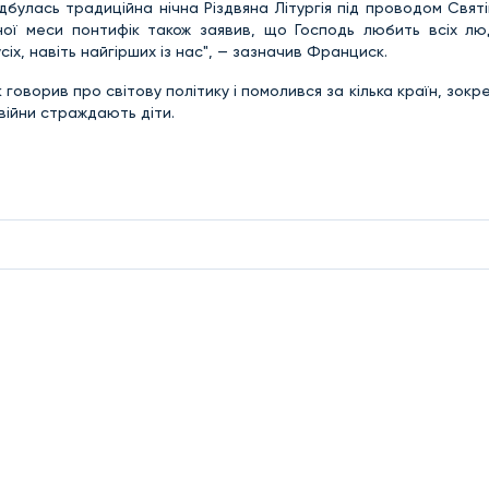
ідбулась традиційна нічна Різдвяна Літургія під проводом Свя
ної меси понтифік також заявив, що Господь любить всіх люд
іх, навіть найгірших із нас", — зазначив Франциск.
 говорив про світову політику і помолився за кілька країн, зокр
д війни страждають діти.