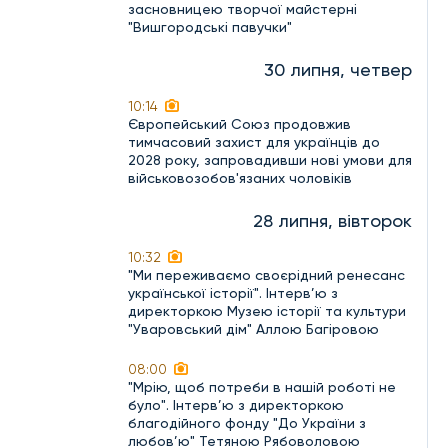
засновницею творчої майстерні
"Вишгородські павучки"
30 липня, четвер
10:14
Європейський Союз продовжив
тимчасовий захист для українців до
2028 року, запровадивши нові умови для
військовозобов'язаних чоловіків
28 липня, вівторок
10:32
"Ми переживаємо своєрідний ренесанс
української історії". Інтерв’ю з
директоркою Музею історії та культури
"Уваровський дім" Аллою Багіровою
08:00
"Мрію, щоб потреби в нашій роботі не
було". Інтерв’ю з директоркою
благодійного фонду "До України з
любов’ю" Тетяною Рябоволовою