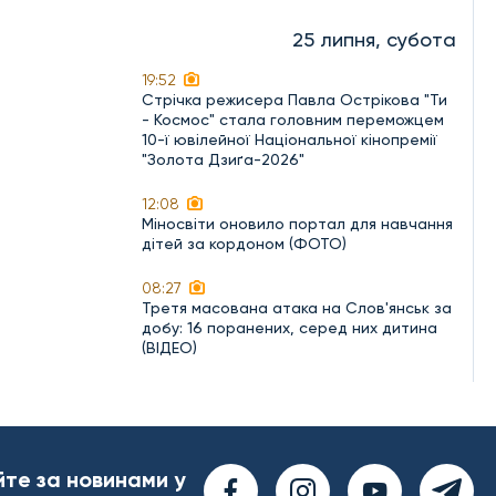
25 липня, субота
19:52
Стрічка режисера Павла Острікова "Ти
- Космос" стала головним переможцем
10-ї ювілейної Національної кінопремії
"Золота Дзиґа-2026"
12:08
Міносвіти оновило портал для навчання
дітей за кордоном (ФОТО)
08:27
Третя масована атака на Слов'янськ за
добу: 16 поранених, серед них дитина
(ВІДЕО)
йте за новинами у