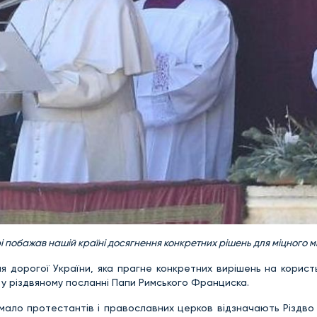
i
побажав нашій країні досягнення конкретних рішень для міцного м
ля дорогої України, яка прагне конкретних вирішень на корис
я у різдвяному посланні Папи Римського Франциска.
немало протестантів і православних церков відзначають Різдво