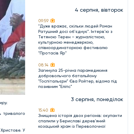
4 серпня, вівторок
09:59
"Дуже вражає, скільки людей Роман
Ратушний досі об'єднує". Інтерв’ю з
Тетяною Терен – журналісткою,
культурною менеджеркою,
співкоординаторкою фестивалю
"Протасів Яр"
08:14
Загинула 25-річна парамедикиня
добровольчого батальйону
"Госпітальєри" Єва Ройтер, відома під
позивним "Еліпс"
3 серпня, понеділок
иру.
15:40
ть тривалого
Знищена історія двох регіонів: окупанти
спалили у Бериславі дерев'яний
козацький храм із Переволочної
 Христове. У