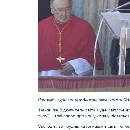
Понтифік в урочистому благословінні Urbi
et
Orb
"Нехай же Відкупитель світу буде світлом д
миру", - такі слова про нашу країну містятьс
Сьогодні, 25 грудня, католицький світ, та 