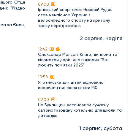
тійшого Отця
09:00
ей: "Різдво
Ірпінський спортсмен Назарій Рудяк
став чемпіоном України з
велосипедного спорту на критому
ема за Ємен,
треку серед юніорів
2 серпня, неділя
12:42
Олександр Мальон: Книги, дипломи та
кілометри доріг: як я підкорив "Вікі
любить пам'ятки 2025"
10:58
Яготинське для дітей відновило
виробництво після атаки РФ
09:00
На Бучанщині встановили сучасну
автоматизовану котельню для школи та
дитсадка
1 серпня, субота