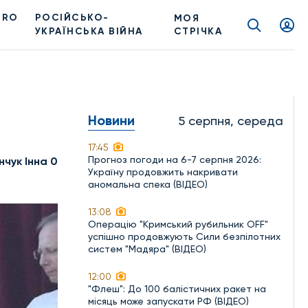
PRO
РОСІЙСЬКО-
МОЯ
УКРАЇНСЬКА ВІЙНА
СТРІЧКА
Новини
5 серпня, середа
17:45
Прогноз погоди на 6-7 серпня 2026:
нчук Інна 0
Україну продовжить накривати
аномальна спека (ВІДЕО)
13:08
Операцію "Кримський рубильник OFF"
успішно продовжують Сили безпілотних
систем "Мадяра" (ВІДЕО)
12:00
"Флеш": До 100 балістичних ракет на
місяць може запускати РФ (ВІДЕО)