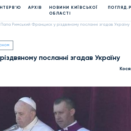
ІНТЕРВ'Ю
АРХІВ
НОВИНИ КИЇВСЬКОЇ
ПОГЛЯД.
ОБЛАСТІ
Папа Римський Франциск у різдвяному посланні згадав Україну
ДОНОМ
різдвяному посланні згадав Україну
Кося