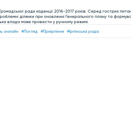
ромадської ради каденції 2016-2017 років. Серед гострих питан
 проблемні ділянки при оновленні Генерального плану та формув
ська влада може провести у ручному режимі.
нь онлайн
#Погляд
#Приірпіння
#Ірпінська рада