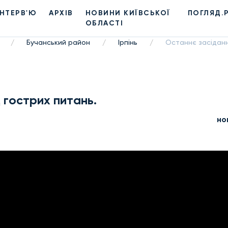
ІНТЕРВ'Ю
АРХІВ
НОВИНИ КИЇВСЬКОЇ
ПОГЛЯД.
ОБЛАСТІ
Бучанський район
Ірпінь
Останнє засіданн
/
/
/
 гострих питань.
но