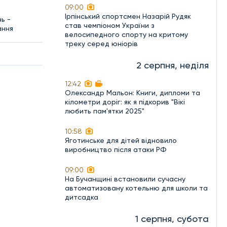
09:00
Ірпінський спортсмен Назарій Рудяк
ь -
став чемпіоном України з
ання
велосипедного спорту на критому
треку серед юніорів
2 серпня, неділя
12:42
Олександр Мальон: Книги, дипломи та
кілометри доріг: як я підкорив "Вікі
любить пам'ятки 2025"
10:58
Яготинське для дітей відновило
виробництво після атаки РФ
09:00
На Бучанщині встановили сучасну
автоматизовану котельню для школи та
дитсадка
1 серпня, субота