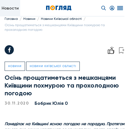
Новости
/
/
/
Головна
Новини
Новини Київської області
Осінь прощатиметься з мешканцями Київщини похмурою та
прохолодною погодою
НОВИНИ
НОВИНИ КИЇВСЬКОЇ ОБЛАСТІ
Осінь прощатиметься з мешканцями
Київщини похмурою та прохолодною
погодою
Бобрик Юлія 0
30.11.2020
Понеділок на Київщині ясною погодою не порадую. Протягом