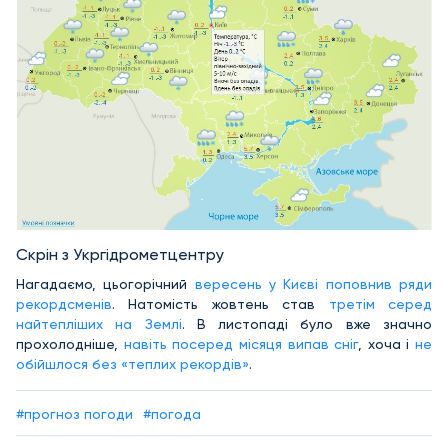
Скрін з Укргідрометцентру
Нагадаємо, цьогорічний
вересень у Києві поповнив ряди
рекордсменів
. Натомість жовтень став
третім серед
найтепліших на Землі
. В листопаді було вже значно
прохолодніше,
навіть посеред місяця
випав сніг
, хоча і
не
обійшлося без «теплих рекордів»
.
#прогноз погоди
#погода