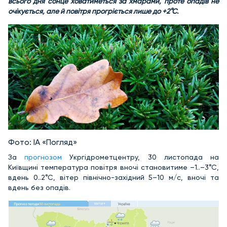
всього дня сонце ховатиметься за хмарами, проте опадів не
очікується, але й повітря прогріється лише до +2°С.
Фото: ІА «Погляд»
За
прогнозом
Укргідрометцентру, 30 листопада на
Київщині температура повітря вночі становитиме –1..–3°С,
вдень 0..2°С, вітер північно-західний 5–10 м/с, вночі та
вдень без опадів.