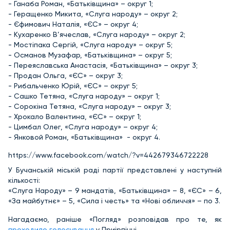
- Ганаба Роман, «Батьківщина» – округ 1;
- Геращенко Микита, «Слуга народу» – округ 2;
- Єфимович Наталія, «ЄС» – округ 4;
- Кухаренко В’ячеслав, «Слуга народу» – округ 2;
- Мостіпака Сергій, «Слуга народу» – округ 5;
- Османов Музафар, «Батьківщина» – округ 5;
- Переяславська Анастасія, «Батьківщина» – округ 3;
- Продан Ольга, «ЄС» – округ 3;
- Рибальченко Юрій, «ЄС» – округ 5;
- Сашко Тетяна, «Слуга народу» – округ 1;
- Сорокіна Тетяна, «Слуга народу» – округ 3;
- Хрокало Валентина, «ЄС» – округ 1;
- Цимбал Олег, «Слуга народу» – округ 4;
- Янковой Роман, «Батьківщина» ­ - округ 4.
https://www.facebook.com/watch/?v=442679346722228
У Бучанській міській раді партії представлені у наступній
кількості:
«Слуга Народу» – 9 мандатів, «Батьківщина» – 8, «ЄС» – 6,
«За майбутнє» – 5, «Сила і честь» та «Нові обличчя» – по 3.
Нагадаємо, раніше «Погляд» розповідав про те, як
проходило голосування
у Приірпінні.