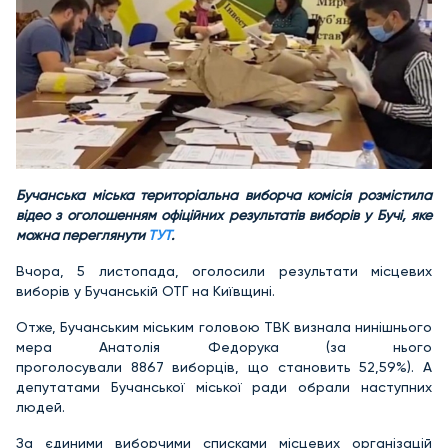
Бучанська міська територіальна виборча комісія розмістила
відео з оголошенням офіційних результатів виборів у Бучі, яке
можна переглянути
ТУТ
.
Вчора, 5 листопада, оголосили результати місцевих
виборів у Бучанській ОТГ на Київщині.
Отже, Бучанським міським головою ТВК визнала нинішнього
мера Анатолія Федорука (за нього
проголосували 8867 виборців, що становить 52,59%). А
депутатами Бучанської міської ради обрали наступних
людей.
За єдиними виборчими списками місцевих організацій