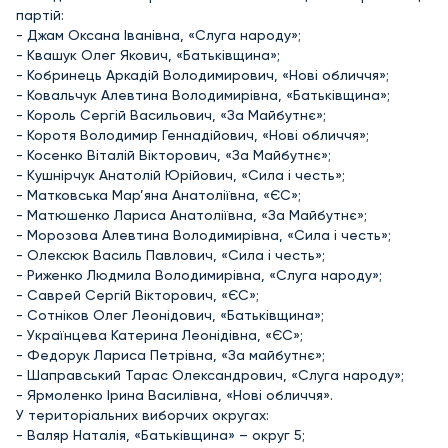
партій:
- Джам Оксана Іванівна, «Слуга народу»;
- Квашук Олег Якович, «Батьківщина»;
- Кобринець Аркадій Володимирович, «Нові обличчя»;
- Ковальчук Алевтина Володимирівна, «Батьківщина»;
- Король Сергій Васильович, «За Майбутнє»;
- Коротя Володимир Геннадійович, «Нові обличчя»;
- Косенко Віталій Вікторович, «За Майбутнє»;
- Кушнірчук Анатолій Юрійович, «Сила і честь»;
- Матковська Мар’яна Анатоліївна, «ЄС»;
- Матюшенко Лариса Анатоліївна, «За Майбутнє»;
- Морозова Алевтина Володимирівна, «Сила і честь»;
- Олексюк Василь Павлович, «Сила і честь»;
- Риженко Людмила Володимирівна, «Слуга народу»;
- Саврей Сергій Вікторович, «ЄС»;
- Сотніков Олег Леонідович, «Батьківщина»;
- Українцева Катерина Леонідівна, «ЄС»;
- Федорук Лариса Петрівна, «За майбутнє»;
- Шаправський Тарас Олександрович, «Слуга народу»;
- Ярмоленко Ірина Василівна, «Нові обличчя».
У територіальних виборчих округах:
- Валяр Наталія, «Батьківщина» – округ 5;