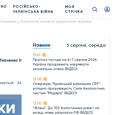
PRO
РОСІЙСЬКО-
МОЯ
УКРАЇНСЬКА ВІЙНА
СТРІЧКА
лоненими: у Борисполі чекають українських моряків
Новини
5 серпня, середа
17:45
Прогноз погоди на 6-7 серпня 2026:
Ткаченко 0
Україну продовжить накривати
аномальна спека (ВІДЕО)
13:08
рнуться 24
Операцію "Кримський рубильник OFF"
успішно продовжують Сили безпілотних
систем "Мадяра" (ВІДЕО)
12:00
"Флеш": До 100 балістичних ракет на
місяць може запускати РФ (ВІДЕО)