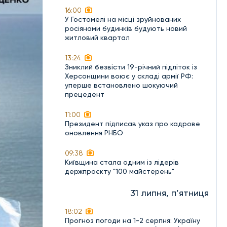
16:00
У Гостомелі на місці зруйнованих
росіянами будинків будують новий
житловий квартал
13:24
Зниклий безвісти 19-річний підліток із
Херсонщини воює у складі армії РФ:
уперше встановлено шокуючий
прецедент
11:00
Президент підписав указ про кадрове
оновлення РНБО
09:38
Київщина стала одним із лідерів
держпроєкту "100 майстерень"
31 липня, п’ятниця
18:02
Прогноз погоди на 1-2 серпня: Україну