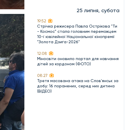
25 липня, субота
19:52
Стрічка режисера Павла Острікова "Ти
- Космос" стала головним переможцем
10-ї ювілейної Національної кінопремії
"Золота Дзиґа-2026"
12:08
Міносвіти оновило портал для навчання
дітей за кордоном (ФОТО)
08:27
Третя масована атака на Слов'янськ за
добу: 16 поранених, серед них дитина
(ВІДЕО)