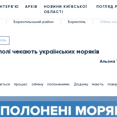
ІНТЕРВ'Ю
АРХІВ
НОВИНИ КИЇВСЬКОЇ
ПОГЛЯД.
ОБЛАСТІ
Бориспільський район
Бориспіль
Обмін по
/
/
/
ПІЛЬ
полі чекають українських моряків
Альона 
чнеться процес обміну полоненими. Додому мають пове