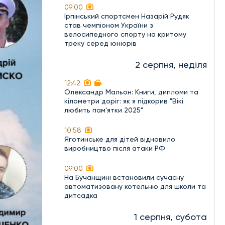
09:00
Ірпінський спортсмен Назарій Рудяк
став чемпіоном України з
велосипедного спорту на критому
треку серед юніорів
2 серпня, неділя
12:42
Олександр Мальон: Книги, дипломи та
кілометри доріг: як я підкорив "Вікі
любить пам'ятки 2025"
10:58
Яготинське для дітей відновило
виробництво після атаки РФ
09:00
На Бучанщині встановили сучасну
автоматизовану котельню для школи та
дитсадка
1 серпня, субота