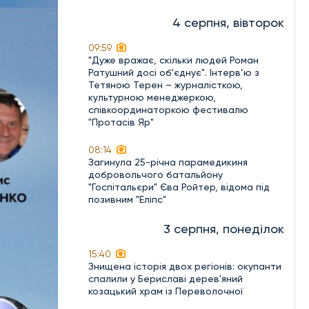
4 серпня, вівторок
09:59
"Дуже вражає, скільки людей Роман
Ратушний досі об'єднує". Інтерв’ю з
Тетяною Терен – журналісткою,
культурною менеджеркою,
співкоординаторкою фестивалю
"Протасів Яр"
08:14
Загинула 25-річна парамедикиня
добровольчого батальйону
"Госпітальєри" Єва Ройтер, відома під
позивним "Еліпс"
3 серпня, понеділок
15:40
Знищена історія двох регіонів: окупанти
спалили у Бериславі дерев'яний
козацький храм із Переволочної