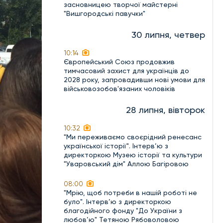
засновницею творчої майстерні
"Вишгородські павучки"
30 липня, четвер
10:14
Європейський Союз продовжив
тимчасовий захист для українців до
2028 року, запровадивши нові умови для
військовозобов'язаних чоловіків
28 липня, вівторок
10:32
"Ми переживаємо своєрідний ренесанс
української історії". Інтерв’ю з
директоркою Музею історії та культури
"Уваровський дім" Аллою Багіровою
08:00
"Мрію, щоб потреби в нашій роботі не
було". Інтерв’ю з директоркою
благодійного фонду "До України з
любов’ю" Тетяною Рябоволовою