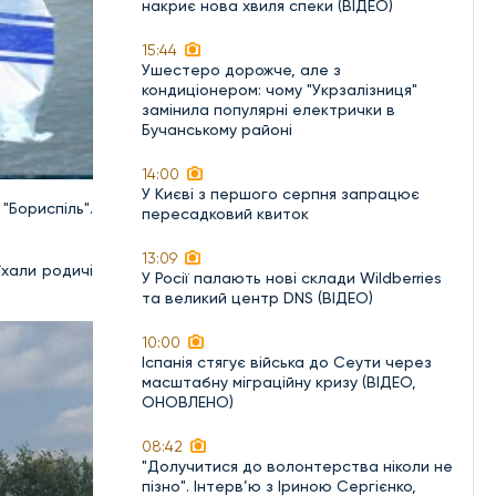
накриє нова хвиля спеки (ВІДЕО)
15:44
Ушестеро дорожче, але з
кондиціонером: чому "Укрзалізниця"
замінила популярні електрички в
Бучанському районі
14:00
У Києві з першого серпня запрацює
"Бориспіль".
пересадковий квиток
13:09
їхали родичі
У Росії палають нові склади Wildberries
та великий центр DNS (ВІДЕО)
10:00
Іспанія стягує війська до Сеути через
масштабну міграційну кризу (ВІДЕО,
ОНОВЛЕНО)
08:42
"Долучитися до волонтерства ніколи не
пізно". Інтерв’ю з Іриною Сергієнко,