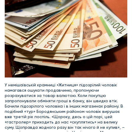
У немішаївській крамниці «Житниця» підозрілий чоловік
намагався ошукати продавчиню, пропонуючи
розрахуватися за товар валютою. Коли покупцю
запропонували обміняти гроші в банку, він швидко втік.
Бачили підозрілого чоловіка і в інших магазинах району. В
подібний «тур» Бородянським районом чоловік вирушає
вже третій рік поспіль. «Щороку, десь о цій порі, цей
«гастролер» приходить до нас «скуплятись» на велику
суму. Щоправда жодного разу він так нічого й не купив», –