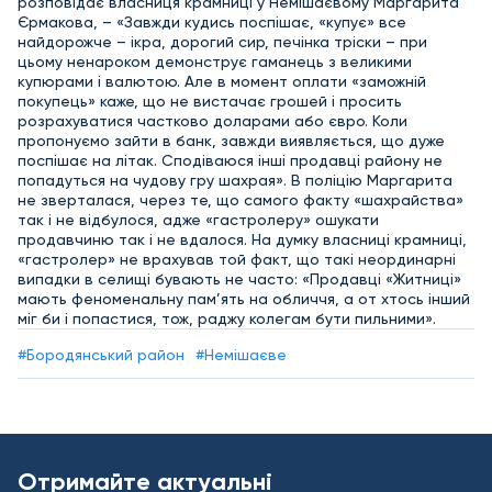
розповідає власниця крамниці у Немішаєвому Маргарита
Єрмакова, – «Завжди кудись поспішає, «купує» все
найдорожче – ікра, дорогий сир, печінка тріски – при
цьому ненароком демонструє гаманець з великими
купюрами і валютою. Але в момент оплати «заможній
покупець» каже, що не вистачає грошей і просить
розрахуватися частково доларами або євро. Коли
пропонуємо зайти в банк, завжди виявляється, що дуже
поспішає на літак. Сподіваюся інші продавці району не
попадуться на чудову гру шахрая». В поліцію Маргарита
не зверталася, через те, що самого факту «шахрайства»
так і не відбулося, адже «гастролеру» ошукати
продавчиню так і не вдалося. На думку власниці крамниці,
«гастролер» не врахував той факт, що такі неординарні
випадки в селищі бувають не часто: «Продавці «Житниці»
мають феноменальну пам’ять на обличчя, а от хтось інший
міг би і попастися, тож, раджу колегам бути пильними».
#Бородянський район
#Немішаєве
Отримайте актуальні