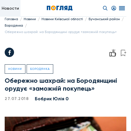
Новости
/
/
/
/
Головна
Новини
Новини Київської області
Бучанський район
/
Бородянка
Обережно шахрай: на Бородянщині орудує «заможній покупець»
НОВИНИ
БОРОДЯНКА
Обережно шахрай: на Бородянщині
орудує «заможній покупець»
Бобрик Юлія 0
27.07.2018