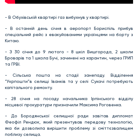
- В Обухівській квартирі газ вибухнув у квартирі.
- В останній день січня в аеропорт Бориспіль прибув
спеціальний рейс з евакуйованими українцями на борту з
Китаю.
- З 30 січня до 9 лютого - 8 шкіл Вишгорода, 2 школи
Броварів та 1 школа Бучі, зачинені на карантин, через ГРИП
та ГРВІ.
- Сільська пошта на стадії занепаду. Відділення
“Укрпошти”в селищі Іванків та у селі Сукачі потребують
капітального ремонту.
- 28 січня на посаду начальника Ірпінського відділу
місцевої прокуратури призначили Максима Роговенка.
- До Бородянської селищної ради завітав дипломат
Феофіл Рендюк, який презентував передову технологію,
яка би дозволила вирішити проблему зі сміттєзвалищем
поблизу селища.