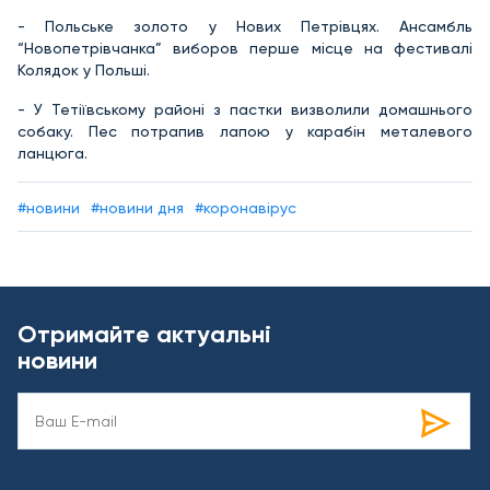
- Польське золото у Нових Петрівцях. Ансамбль
“Новопетрівчанка” виборов перше місце на фестивалі
Колядок у Польші.
- У Тетіївському районі з пастки визволили домашнього
собаку. Пес потрапив лапою у карабін металевого
ланцюга.
#новини
#новини дня
#коронавірус
Отримайте актуальні
новини