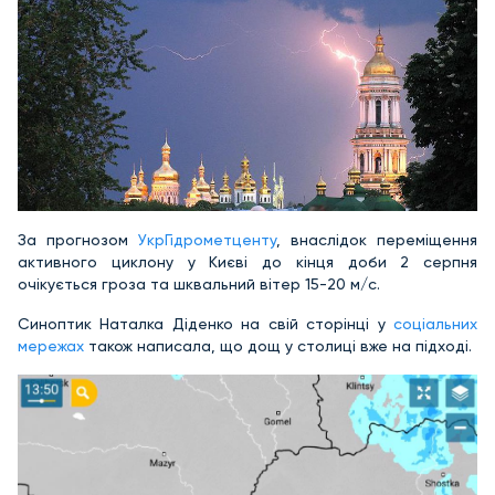
За прогнозом
УкрГідрометценту
, внаслідок переміщення
активного циклону у Києві до кінця доби 2 серпня
очікується гроза та шквальний вітер 15-20 м/с.
Синоптик Наталка Діденко на свій сторінці у
соціальних
мережах
також написала, що дощ у столиці вже на підході.