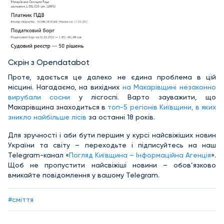
Скрін з Оpendatabot
Проте, здається це далеко не єдина проблема в цій
місцині. Нагадаємо, на вихідних
на Макарівщині незаконно
вирубали сосни
у лісгоспі. Варто зауважити, що
Макарівщина знаходиться в
топ-5 регіонів Київщини, в яких
зникло найбільше лісів
за останні 18 років.
Для зручності і аби бути першим у курсі найсвіжіших новин
України та світу – переходьте і підписуйтесь на наш
Telegram-канал «
Погляд Київщина – Інформаційна Агенція
».
Щоб не пропустити найсвіжіші новини – обов’язково
вмикайте повідомлення у вашому Telegram.
#сміття