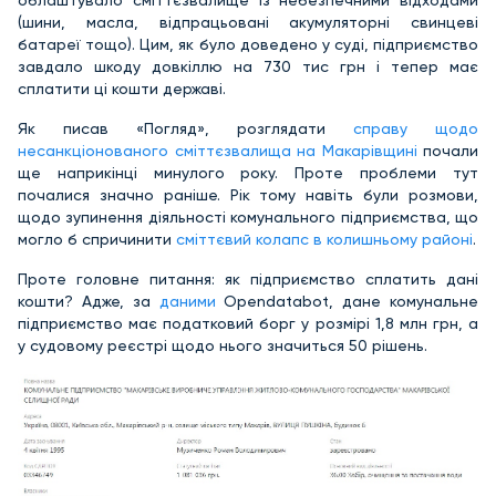
облаштувало сміттєзвалище із небезпечними відходами
(шини, масла, відпрацьовані акумуляторні свинцеві
батареї тощо). Цим, як було доведено у суді, підприємство
завдало шкоду довкіллю на 730 тис грн і тепер має
сплатити ці кошти державі.
Як писав «Погляд», розглядати
справу щодо
несанкціонованого сміттєзвалища на Макарівщині
почали
ще наприкінці минулого року. Проте проблеми тут
почалися значно раніше. Рік тому навіть були розмови,
щодо зупинення діяльності комунального підприємства, що
могло б спричинити
сміттєвий колапс в колишньому районі
.
Проте головне питання: як підприємство сплатить дані
кошти? Адже, за
даними
Оpendatabot, дане комунальне
підприємство має податковий борг у розмірі 1,8 млн грн, а
у судовому реєстрі щодо нього значиться 50 рішень.