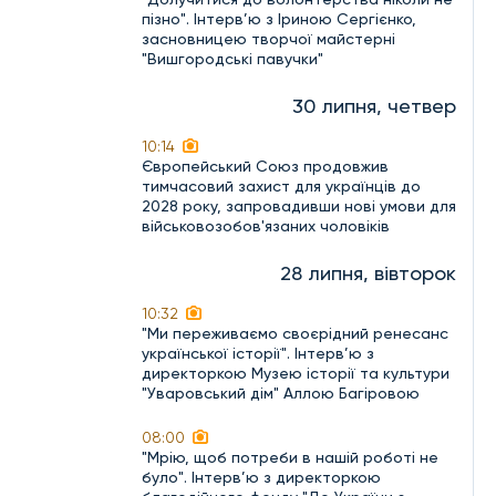
пізно". Інтерв’ю з Іриною Сергієнко,
засновницею творчої майстерні
"Вишгородські павучки"
30 липня, четвер
10:14
Європейський Союз продовжив
тимчасовий захист для українців до
2028 року, запровадивши нові умови для
військовозобов'язаних чоловіків
28 липня, вівторок
10:32
"Ми переживаємо своєрідний ренесанс
української історії". Інтерв’ю з
директоркою Музею історії та культури
"Уваровський дім" Аллою Багіровою
08:00
"Мрію, щоб потреби в нашій роботі не
було". Інтерв’ю з директоркою