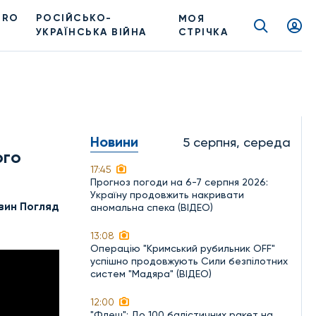
PRO
РОСІЙСЬКО-
МОЯ
УКРАЇНСЬКА ВІЙНА
СТРІЧКА
Новини
5 серпня, середа
ого
17:45
Прогноз погоди на 6-7 серпня 2026:
Україну продовжить накривати
вин Погляд
аномальна спека (ВІДЕО)
13:08
Операцію "Кримський рубильник OFF"
успішно продовжують Сили безпілотних
систем "Мадяра" (ВІДЕО)
12:00
"Флеш": До 100 балістичних ракет на