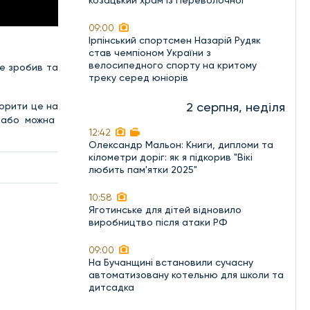
козацький храм із Переволочної
09:00
Ірпінський спортсмен Назарій Рудяк
став чемпіоном України з
велосипедного спорту на критому
це зробив та
треку серед юніорів
2 серпня, неділя
ворити це на
 або можна
12:42
Олександр Мальон: Книги, дипломи та
кілометри доріг: як я підкорив "Вікі
любить пам'ятки 2025"
10:58
Яготинське для дітей відновило
виробництво після атаки РФ
09:00
На Бучанщині встановили сучасну
автоматизовану котельню для школи та
дитсадка