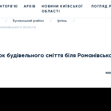
ІНТЕРВ'Ю
АРХІВ
НОВИНИ КИЇВСЬКОЇ
ПОГЛЯД.
ОБЛАСТІ
Бучанський район
Ірпінь
/
/
/
 Романівського болота
ок будівельного сміття біля Романівськ
но