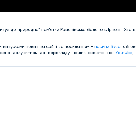
итул до природної пам'ятки Романівське болото в Ірпені . Хто 
и випусками новин на сайті за посиланням -
новини Буча
, обго
можна долучитись до перегляду наших сюжетів на
Youtube
,