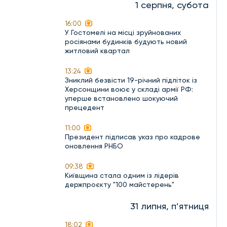
1 серпня, субота
16:00
У Гостомелі на місці зруйнованих
росіянами будинків будують новий
житловий квартал
13:24
Зниклий безвісти 19-річний підліток із
Херсонщини воює у складі армії РФ:
уперше встановлено шокуючий
прецедент
11:00
Президент підписав указ про кадрове
оновлення РНБО
09:38
Київщина стала одним із лідерів
держпроєкту "100 майстерень"
31 липня, п’ятниця
18:02