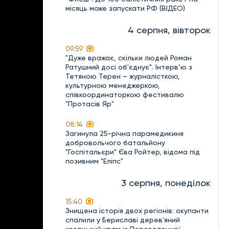
місяць може запускати РФ (ВІДЕО)
4 серпня, вівторок
09:59
"Дуже вражає, скільки людей Роман
Ратушний досі об'єднує". Інтерв’ю з
Тетяною Терен – журналісткою,
культурною менеджеркою,
співкоординаторкою фестивалю
"Протасів Яр"
08:14
Загинула 25-річна парамедикиня
добровольчого батальйону
"Госпітальєри" Єва Ройтер, відома під
позивним "Еліпс"
3 серпня, понеділок
15:40
Знищена історія двох регіонів: окупанти
спалили у Бериславі дерев'яний