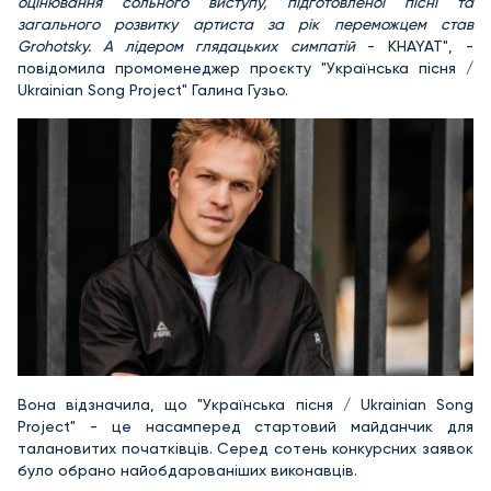
оцінювання сольного виступу, підготовленої пісні та
загального розвитку артиста за рік переможцем став
Grohotsky. А лідером глядацьких симпатій
- KHAYAT", -
повідомила промоменеджер проєкту "Українська пісня /
Ukrainian Song Project" Галина Гузьо.
Вона відзначила, що "Українська пісня / Ukrainian Song
Project" - це насамперед стартовий майданчик для
талановитих початківців. Серед сотень конкурсних заявок
було обрано найобдарованіших виконавців.