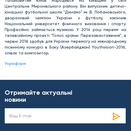
Талановитий юнак народився на Київщині у селі
Центральне Миронівського району. Він випускник дитячо-
юнацької футбольної школи "Динамо" ім. В. Лобановського,
дворазовий чемпіон України з футболу, закінчив
Національний університет фізичного виховання і спорту.
Професійно займається музикою. У 2014 році переміг на
телевізійному проекті "Голос краіни. Перезавантаження", в
червні 2016 здобув для України перемогу на міжнародному
пісенному конкурсі в Баку (Азербайджан) Youthvision-2016,
співак та композитор.
Укрінформ
Отримайте актуальні
новини