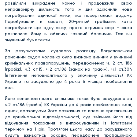
розділили викрадене майно і продовжили свою
неправомірну діяльність: того ж дня здійснили нове
пограбування одинокої жінки, яка поверталася додому.
Перебуваючи в азарті, 20-річний грабіжник хотів
пограбувати ще одну жінку, проте отримав опір – жінка
розпилила йому в обличчя газовий балончик. Тож він
змушений був втекти.
За результатами судового розгляду Богуславським
районним судом чоловіка було визнано винним у вчиненні
кримінальних правопорушень, передбачених ч. 2 ст. 186
(грабіж), ч.3 ст.15, ч.2 ст.186 (замах на грабіж), ч.1 ст.304
(втягнення неповнолітнього у злочинну діяльність) КК
України та засуджено до 4 років 6 місяців позбавлення
волі.
Його неповнолітнього спільника також було засуджено за
ч.2 ст.186 (грабіж) КК України до 4 років позбавлення волі,
однак, враховуючи його розкаяння та вперше притягнення
до кримінальної відповідальності, суд звільнив його від
відбування покарання з випробуванням із іспитовим
терміном на 1 рік. Протягом цього часу до засудженого
будуть вживатись заходи, передбачені пробаційною