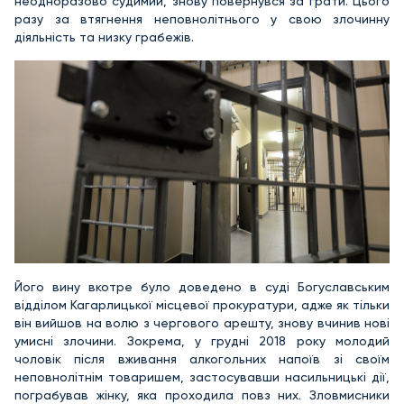
неодноразово судимий, знову повернувся за грати. Цього
разу за втягнення неповнолітнього у свою злочинну
діяльність та низку грабежів.
Його вину вкотре було доведено в суді Богуславським
відділом Кагарлицької місцевої прокуратури, адже як тільки
він вийшов на волю з чергового арешту, знову вчинив нові
умисні злочини. Зокрема, у грудні 2018 року молодий
чоловік після вживання алкогольних напоїв зі своїм
неповнолітнім товаришем, застосувавши насильницькі дії,
пограбував жінку, яка проходила повз них. Зловмисники