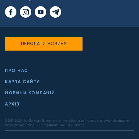
ПРИСЛАТИ НОВИНУ
ПРО НАС
КАРТА САЙТУ
НОВИНИ КОМПАНІЙ
АРХІВ
@2017-
2026
- ІА «Погляд». Використання матеріалів сайту лише за умови посилання
(для інтернет-видань - гіперпосилання) на «Погляд».