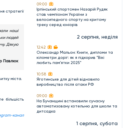
09:00
Ірпінський спортсмен Назарій Рудяк
ня стратегії
став чемпіоном України з
велосипедного спорту на критому
треку серед юніорів
вали наші
2 серпня, неділя
льки людей
учу. Дякую
12:42
Олександр Мальон: Книги, дипломи та
кілометри доріг: як я підкорив "Вікі
р Павлюк
любить пам'ятки 2025"
10:58
итку міста.
Яготинське для дітей відновило
виробництво після атаки РФ
09:00
те більшість
На Бучанщині встановили сучасну
автоматизовану котельню для школи та
дитсадка
egram-канал
1 серпня, субота