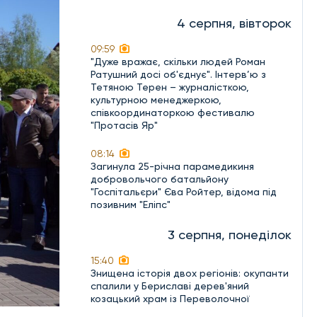
4 серпня, вівторок
09:59
"Дуже вражає, скільки людей Роман
Ратушний досі об'єднує". Інтерв’ю з
Тетяною Терен – журналісткою,
культурною менеджеркою,
співкоординаторкою фестивалю
"Протасів Яр"
08:14
Загинула 25-річна парамедикиня
добровольчого батальйону
"Госпітальєри" Єва Ройтер, відома під
позивним "Еліпс"
3 серпня, понеділок
15:40
Знищена історія двох регіонів: окупанти
спалили у Бериславі дерев'яний
козацький храм із Переволочної