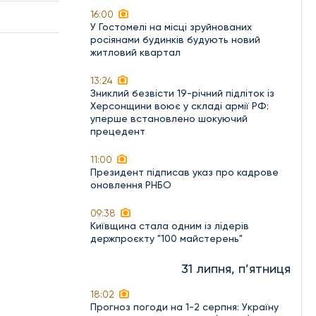
16:00
У Гостомелі на місці зруйнованих
росіянами будинків будують новий
житловий квартал
13:24
Зниклий безвісти 19-річний підліток із
Херсонщини воює у складі армії РФ:
уперше встановлено шокуючий
прецедент
11:00
Президент підписав указ про кадрове
оновлення РНБО
09:38
Київщина стала одним із лідерів
держпроєкту "100 майстерень"
31 липня, п’ятниця
18:02
Прогноз погоди на 1-2 серпня: Україну