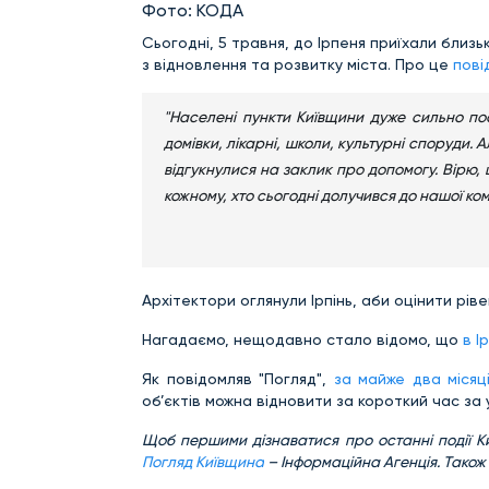
Фото: КОДА
Сьогодні, 5 травня, до Ірпеня приїхали близь
з відновлення та розвитку міста. Про це
пові
"Населені пункти Київщини дуже сильно по
домівки, лікарні, школи, культурні споруди. 
відгукнулися на заклик про допомогу. Вірю,
кожному, хто сьогодні долучився до нашої ко
Архітектори оглянули Ірпінь, аби оцінити рів
Нагадаємо, нещодавно стало відомо, що
в І
Як повідомляв "Погляд",
за майже два місяц
об’єктів можна відновити за короткий час за
Щ
об першими дізнаватися про останні події К
Погляд Київщина
– Інформаційна Агенція. Також