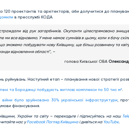
ко 120 проектантів та архітекторів, аби долучитися до плануван
домили
в пресслужбі КОДА.
страждали від рук загарбників. Окупанти цілеспрямовано знищу
Але ми все відновимо. У мене немає сумнівів в цьому, коли я бачу скі
 що зможемо побудувати нову Київщину, ще більш розвинену та квіт
манди відновлення області", –
голова Київської ОВА
Олександ
ень руйнувань. Наступний етап – планування нової стратегії розв
рпені та Бородянці побудують житлові комплекси по 50 тис м²
.
і війни було зруйновано 30% української інфраструктури
, про
 умови фінансування.
иївщини, України та світу – переходьте і підписуйтесь на наш
Tel
 читайте нас у
Facebook Погляд Київщина
і дивіться на
YouTube
.