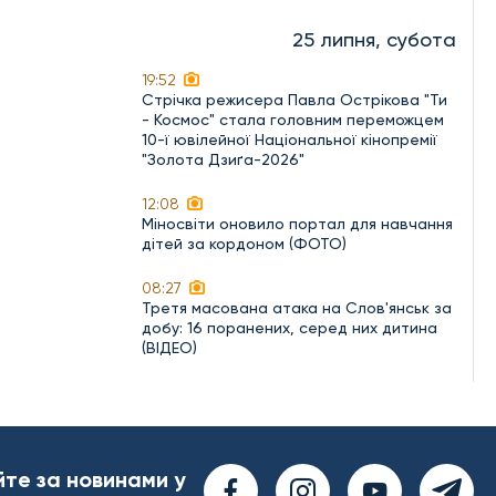
25 липня, субота
19:52
Стрічка режисера Павла Острікова "Ти
- Космос" стала головним переможцем
10-ї ювілейної Національної кінопремії
"Золота Дзиґа-2026"
12:08
Міносвіти оновило портал для навчання
дітей за кордоном (ФОТО)
08:27
Третя масована атака на Слов'янськ за
добу: 16 поранених, серед них дитина
(ВІДЕО)
йте за новинами у