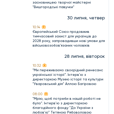
засновницею творчої майстерні
"Вишгородські павучки"
30 липня, четвер
10:14
Європейський Союз продовжив
тимчасовий захист для українців до
2028 року, запровадивши нові умови для
військовозобов'язаних чоловіків
28 липня, вівторок
10:32
"Ми переживаємо своєрідний ренесанс
української історії". Інтерв’ю з
директоркою Музею історії та культури
"Уваровський дім" Аллою Багіровою
08:00
"Мрію, щоб потреби в нашій роботі не
було". Інтерв’ю з директоркою
благодійного фонду "До України з
любов’ю" Тетяною Рябоволовою