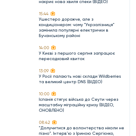
накриє нова хвиля спеки (ВІДЕО)
15:44
Ушестеро дорожче, але з
кондиціонером: чому "Укрзалізниця"
замінила популярні електрички в
Бучанському районі
14:00
У Києві з першого серпня запрацює
пересадковий квиток
13:09
У Росії палають нові склади Wildberries
та великий центр DNS (ВІДЕО)
10:00
Іспанія стягує війська до Сеути через
масштабну міграційну кризу (ВІДЕО,
ОНОВЛЕНО)
08:42
"Долучитися до волонтерства ніколи не
пізно". Інтерв’ю з Іриною Сергієнко,