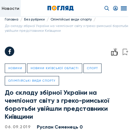
Новости
/
/
/
Головна
Без рубрики
Олімпійські види спорту
До складу збірної України на чемпіонат світу з греко-римської боротьби
увійшли представники Київщини
НОВИНИ
НОВИНИ КИЇВСЬКОЇ ОБЛАСТІ
СПОРТ
ОЛІМПІЙСЬКІ ВИДИ СПОРТУ
До складу збірної України на
чемпіонат світу з греко-римської
боротьби увійшли представники
Київщини
Руслан Семенець 0
06.09.2019