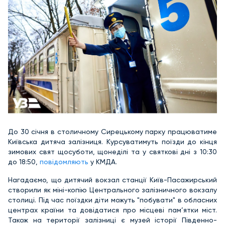
До 30 січня в столичному Сирецькому парку працюватиме
Київська дитяча залізниця. Курсуватимуть поїзди до кінця
зимових свят щосуботи, щонеділі та у святкові дні з 10:30
до 18:50,
повідомляють
у КМДА.
Нагадаємо, що дитячий вокзал станції Київ-Пасажирський
створили як міні-копію Центрального залізничного вокзалу
столиці. Під час поїздки діти можуть "побувати" в обласних
центрах країни та довідатися про місцеві пам’ятки міст.
Також на території залізниці є музей історії Південно-