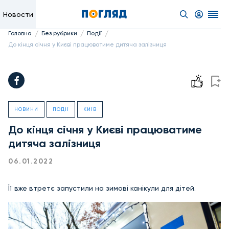
Новости
/
/
/
Головна
Без рубрики
Події
До кінця січня у Києві працюватиме дитяча залізниця
НОВИНИ
ПОДІЇ
КИЇВ
До кінця січня у Києві працюватиме
дитяча залізниця
06.01.2022
Її вже втретє запустили на зимові канікули для дітей.