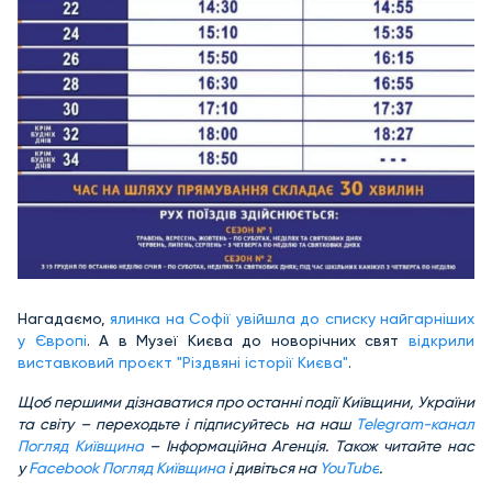
Нагадаємо,
ялинка на Софії увійшла до списку найгарніших
у Європі
. А в Музеї Києва до новорічних свят
відкрили
виставковий проєкт "Різдвяні історії Києва"
.
Щоб першими дізнаватися про останні події Київщини, України
та світу – переходьте і підписуйтесь на наш
Telegram-канал
Погляд Київщина
– Інформаційна Агенція. Також читайте нас
у
Facebook Погляд Київщина
і дивіться на
YouTube
.