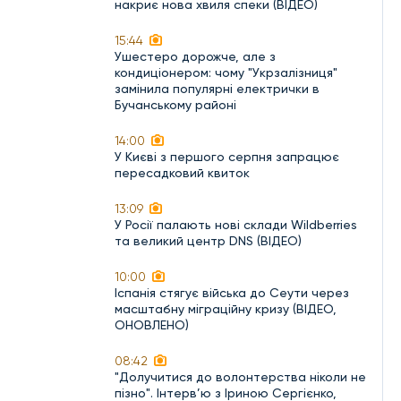
накриє нова хвиля спеки (ВІДЕО)
15:44
Ушестеро дорожче, але з
кондиціонером: чому "Укрзалізниця"
замінила популярні електрички в
Бучанському районі
14:00
У Києві з першого серпня запрацює
пересадковий квиток
13:09
У Росії палають нові склади Wildberries
та великий центр DNS (ВІДЕО)
10:00
Іспанія стягує війська до Сеути через
масштабну міграційну кризу (ВІДЕО,
ОНОВЛЕНО)
08:42
"Долучитися до волонтерства ніколи не
пізно". Інтерв’ю з Іриною Сергієнко,