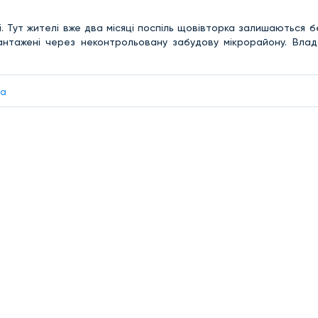
і. Тут жителі вже два місяці поспіль щовівторка залишаються б
вантажені через неконтрольовану забудову мікрорайону. Влад
іа