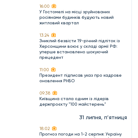
16:00
У Гостомелі на місці зруйнованих
росіянами будинків будують новий
житловий квартал
13:24
Зниклий безвісти 19-річний підліток із
Херсонщини воює у складі армії РФ:
уперше встановлено шокуючий
прецедент
11:00
Президент підписав указ про кадрове
оновлення РНБО
09:38
Київщина стала одним із лідерів
держпроєкту "100 майстерень"
31 липня, п’ятниця
18:02
Прогноз погоди на 1-2 серпня: Україну