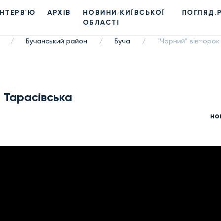
ІНТЕРВ'Ю
АРХІВ
НОВИНИ КИЇВСЬКОЇ
ПОГЛЯД.
ОБЛАСТІ
Бучанський район
Буча
"Чорний" вівторок
/
/
/
і Тарасівська
но