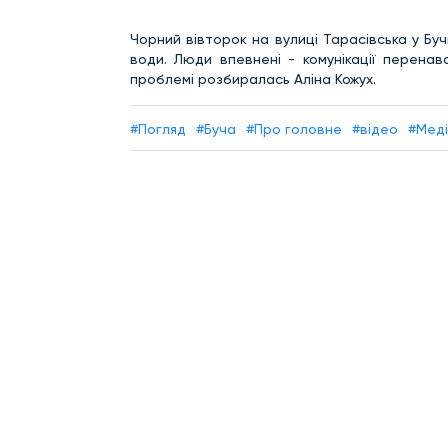
Чорний вівторок на вулиці Тарасівська у Буч
води. Люди впевнені - комунікації перена
проблемі розбиралась Аліна Кожух.
#Погляд
#Буча
#Про головне
#відео
#Мед