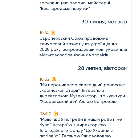
засновницею творчої майстерні
"Вишгородські павучки"
30 липня, четвер
10:14
Європейський Союз продовжив
тимчасовий захист для українців до
2028 року, запровадивши нові умови для
військовозобов'язаних чоловіків
28 липня, вівторок
10:32
"Ми переживаємо своєрідний ренесанс
української історії". Інтерв’ю з
директоркою Музею історії та культури
"Уваровський дім" Аллою Багіровою
08:00
"Мрію, щоб потреби в нашій роботі не
було". Інтерв’ю з директоркою
благодійного фонду "До України з
любов’ю" Тетяною Рябоволовою