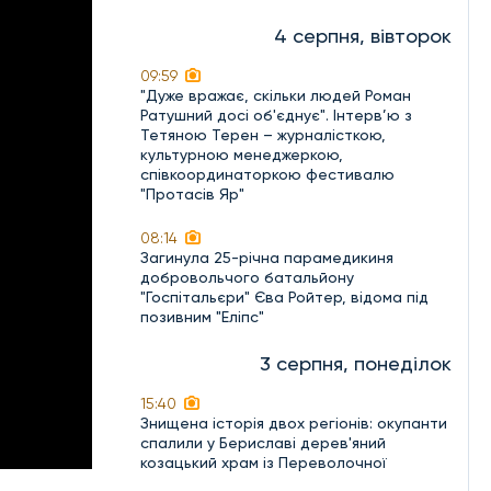
4 серпня, вівторок
09:59
"Дуже вражає, скільки людей Роман
Ратушний досі об'єднує". Інтерв’ю з
Тетяною Терен – журналісткою,
культурною менеджеркою,
співкоординаторкою фестивалю
"Протасів Яр"
08:14
Загинула 25-річна парамедикиня
добровольчого батальйону
"Госпітальєри" Єва Ройтер, відома під
позивним "Еліпс"
3 серпня, понеділок
15:40
Знищена історія двох регіонів: окупанти
спалили у Бериславі дерев'яний
козацький храм із Переволочної