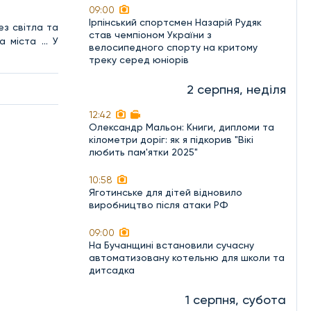
09:00
Ірпінський спортсмен Назарій Рудяк
ез світла та
став чемпіоном України з
а міста … У
велосипедного спорту на критому
треку серед юніорів
2 серпня, неділя
12:42
Олександр Мальон: Книги, дипломи та
кілометри доріг: як я підкорив "Вікі
любить пам'ятки 2025"
10:58
Яготинське для дітей відновило
виробництво після атаки РФ
09:00
На Бучанщині встановили сучасну
автоматизовану котельню для школи та
дитсадка
1 серпня, субота