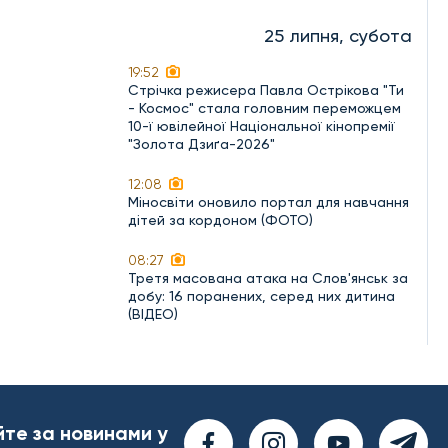
25 липня, субота
19:52
Стрічка режисера Павла Острікова "Ти
- Космос" стала головним переможцем
10-ї ювілейної Національної кінопремії
"Золота Дзиґа-2026"
12:08
Міносвіти оновило портал для навчання
дітей за кордоном (ФОТО)
08:27
Третя масована атака на Слов'янськ за
добу: 16 поранених, серед них дитина
(ВІДЕО)
йте за новинами у