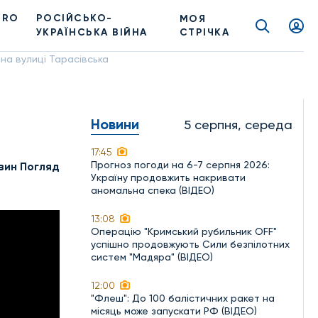
PRO
РОСІЙСЬКО-
МОЯ
УКРАЇНСЬКА ВІЙНА
СТРІЧКА
 на вулиці Тарасівська
Новини
5 серпня, середа
17:45
Прогноз погоди на 6-7 серпня 2026:
вин Погляд
Україну продовжить накривати
аномальна спека (ВІДЕО)
13:08
Операцію "Кримський рубильник OFF"
успішно продовжують Сили безпілотних
систем "Мадяра" (ВІДЕО)
12:00
"Флеш": До 100 балістичних ракет на
місяць може запускати РФ (ВІДЕО)