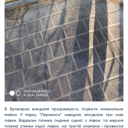
В Броварах вандали продовжують псувати комунальне
майно. У парку "Перемоги" невідомі зіпсували три нові
лавки. Відірвані планка сидіння однієї з лавок та верхня
планка спинки іншої лавки, на третій зламана і провисла