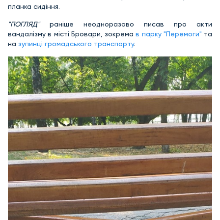
планка сидіння.
"ПОГЛЯД"
раніше неодноразово писав про акти
вандалізму в місті Бровари, зокрема
в парку "Перемоги"
та
на
зупинці громадського транспорту
.