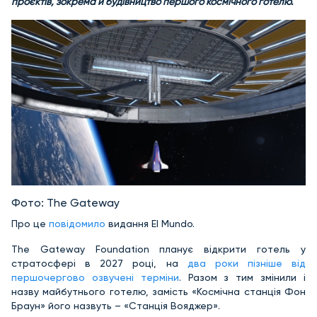
проєктів, зокрема й будівництво першого космічного готелю.
Фото: The Gateway
Про це
повідомило
видання El Mundo.
The Gateway Foundation планує відкрити готель у
стратосфері в 2027 році, на
два роки пізніше від
першочергово озвучені терміни
. Разом з тим змінили і
назву майбутнього готелю, замість «Космічна станція Фон
Браун» його назвуть – «Станція Вояджер».