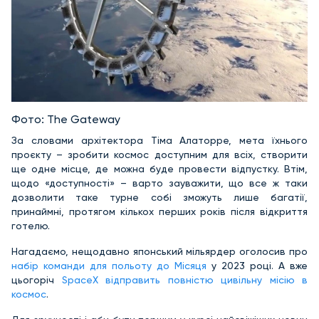
Фото: The Gateway
За словами архітектора Тіма Алаторре, мета їхнього
проєкту – зробити космос доступним для всіх, створити
ще одне місце, де можна буде провести відпустку. Втім,
щодо «доступності» – варто зауважити, що все ж таки
дозволити таке турне собі зможуть лише багатії,
принаймні, протягом кількох перших років після відкриття
готелю.
Нагадаємо, нещодавно японський мільярдер оголосив про
набір команди для польоту до Місяця
у 2023 році. А вже
цьогоріч
SpaceX відправить повністю цивільну місію в
космос
.