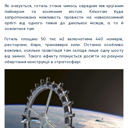
Як очікується, готель стане чимось середнім між круїзним
лайнером та космічним містом. Клієнтам буде
запропонована можливість провести на навколоземній
орбіті від одного тижня до декількох місяців, а то й
оселитися там.
Готель площею 50 тис м2 включатиме 440 номерів,
ресторани, бари, тренажерні зали. Останнє особливо
важливо, оскільки гравітація там складе лише одну шосту
від земної. Такого ефекту планується досягти за рахунок
обертання конструкції в стратосфері.