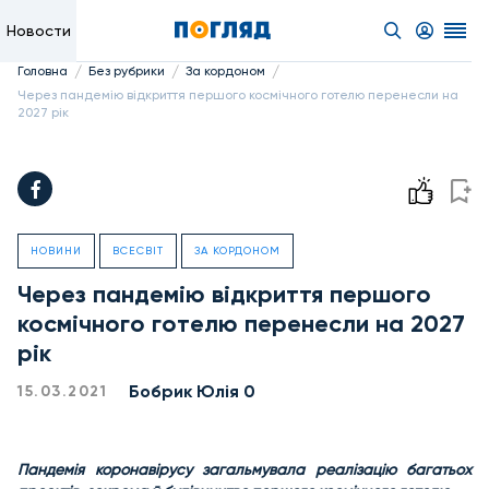
Новости
/
/
/
Головна
Без рубрики
За кордоном
Через пандемію відкриття першого космічного готелю перенесли на
2027 рік
НОВИНИ
ВСЕСВІТ
ЗА КОРДОНОМ
Через пандемію відкриття першого
космічного готелю перенесли на 2027
рік
Бобрик Юлія 0
15.03.2021
Пандемія коронавірусу загальмувала реалізацію багатьох