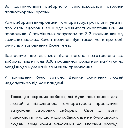
За дотриманням виборчого законодавства стежили
правоохоронні органи.
Усім виборцям вимірювали температуру, проте опитування
про стан здоров’я та щодо наявності симптомів ГРВІ не
проводили. У приміщення запускали по 2-3 людини лише у
захисних масках. Кожен повинен був також мати при собі
ручку для заповнення бюлетенів.
Зазначимо, що дільниця була погано підготовлена до
виборів: лише після 8:30 працівники розклеїли пам’ятку на
вході щодо нумерації за місцем проживання.
У приміщенні було затісно. Велике скупчення людей
недопустимо під час пандемії.
Також до окремих кабінок, які були призначені для
людей з підвищеною температурою, працівники
запускали здорових виборців. Свої дії вони
пояснюють тим, що у цих кабінках ще не було хворих
людей, тому кожен бажаючий на власний розсуд