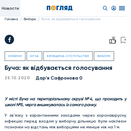
Новости
/
/
Головна
Вибори
Буча: як відбувається голосування
НОВИНИ
БУЧА
КИЇВЩИНА-СУСПІЛЬСТВО
ВИБОРИ
Буча: як відбувається голосування
Дар'я Сафронова 0
25.10.2020
У місті Буча на територіальному окрузі №4, що проходить у
школі №5, черга вишикувалась із самого ранку.
У зв’язку з карантинними заходами через коронавірусну
інфекцію перед входом у виборчу дільницю були наклеєні
позначки на відстань між виборцями не менше ніж на 1 м.