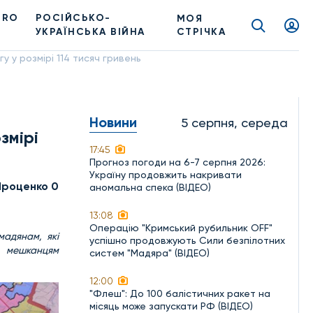
PRO
РОСІЙСЬКО-
МОЯ
УКРАЇНСЬКА ВІЙНА
СТРІЧКА
 у розмірі 114 тисяч гривень
Новини
5 серпня, середа
змірі
17:45
Прогноз погоди на 6-7 серпня 2026:
Україну продовжить накривати
Проценко 0
аномальна спека (ВІДЕО)
13:08
Операцію "Кримський рубильник OFF"
мадянам, які
успішно продовжують Сили безпілотних
0 мешканцям
систем "Мадяра" (ВІДЕО)
12:00
"Флеш": До 100 балістичних ракет на
місяць може запускати РФ (ВІДЕО)