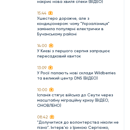
накриє нова хвиля спеки (ВІДЕО)
15:44
Ушестеро дорожче, але з
кондиціонером: чому "Укрзалізниця"
замінила популярні електрички в
Бучанському районі
14:00
У Києві з першого серпня запрацює
пересадковий квиток
13:09
У Росії палають нові склади Wildberries
та великий центр DNS (ВІДЕО)
10:00
Іспанія стягує війська до Сеути через
масштабну міграційну кризу (ВІДЕО,
ОНОВЛЕНО)
08:42
"Долучитися до волонтерства ніколи не
пізно". Інтерв’ю з Іриною Сергієнко,