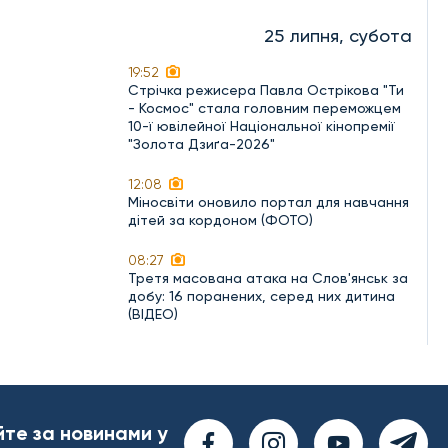
25 липня, субота
19:52
Стрічка режисера Павла Острікова "Ти
- Космос" стала головним переможцем
10-ї ювілейної Національної кінопремії
"Золота Дзиґа-2026"
12:08
Міносвіти оновило портал для навчання
дітей за кордоном (ФОТО)
08:27
Третя масована атака на Слов'янськ за
добу: 16 поранених, серед них дитина
(ВІДЕО)
йте за новинами у