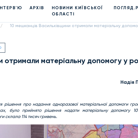
ІНТЕРВ'Ю
АРХІВ
НОВИНИ КИЇВСЬКОЇ
ПОГЛЯД.
ОБЛАСТІ
10 мешканців Васильківщини отримали матеріальну допомогу
/
О
и отримали матеріальну допомогу у ро
Надiя 
тя рішення про надання одноразової матеріальної допомоги гро
нах, було прийнято рішення надати матеріальну допомогу 1
и склала 114 тисяч гривень.