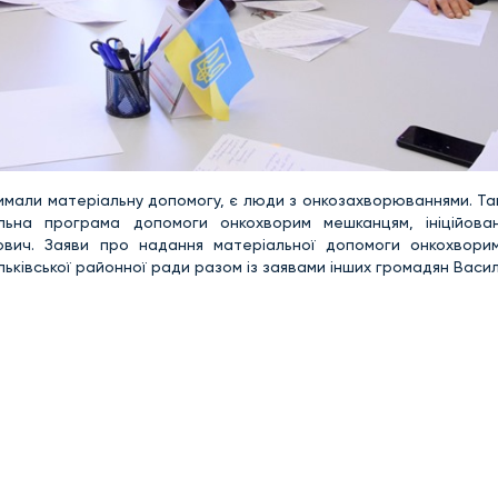
римали матеріальну допомогу, є люди з онкозахворюваннями. Та
іальна програма допомоги онкохворим мешканцям, ініційов
ович. Заяви про надання матеріальної допомоги онкохвори
ильківської районної ради разом із заявами інших громадян Васи