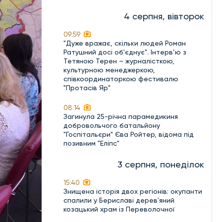
4 серпня, вівторок
09:59
"Дуже вражає, скільки людей Роман
Ратушний досі об'єднує". Інтерв’ю з
Тетяною Терен – журналісткою,
культурною менеджеркою,
співкоординаторкою фестивалю
"Протасів Яр"
08:14
Загинула 25-річна парамедикиня
добровольчого батальйону
"Госпітальєри" Єва Ройтер, відома під
позивним "Еліпс"
3 серпня, понеділок
15:40
Знищена історія двох регіонів: окупанти
спалили у Бериславі дерев'яний
козацький храм із Переволочної