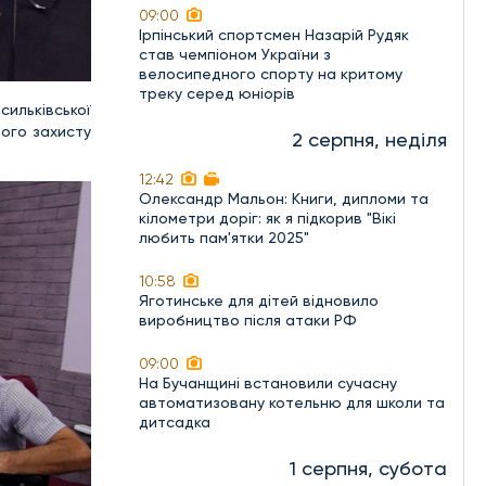
09:00
Ірпінський спортсмен Назарій Рудяк
став чемпіоном України з
велосипедного спорту на критому
треку серед юніорів
сильківської
ного захисту
2 серпня, неділя
12:42
Олександр Мальон: Книги, дипломи та
кілометри доріг: як я підкорив "Вікі
любить пам'ятки 2025"
10:58
Яготинське для дітей відновило
виробництво після атаки РФ
09:00
На Бучанщині встановили сучасну
автоматизовану котельню для школи та
дитсадка
1 серпня, субота