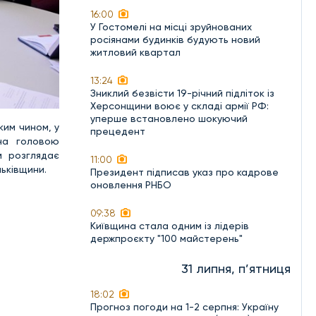
16:00
У Гостомелі на місці зруйнованих
росіянами будинків будують новий
житловий квартал
13:24
Зниклий безвісти 19-річний підліток із
Херсонщини воює у складі армії РФ:
уперше встановлено шокуючий
ким чином, у
прецедент
ана головою
м розглядає
11:00
льківщини.
Президент підписав указ про кадрове
оновлення РНБО
09:38
Київщина стала одним із лідерів
держпроєкту "100 майстерень"
31 липня, п’ятниця
18:02
Прогноз погоди на 1-2 серпня: Україну