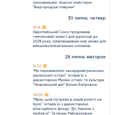
засновницею творчої майстерні
"Вишгородські павучки"
30 липня, четвер
10:14
Європейський Союз продовжив
тимчасовий захист для українців до
2028 року, запровадивши нові умови для
військовозобов'язаних чоловіків
28 липня, вівторок
10:32
"Ми переживаємо своєрідний ренесанс
української історії". Інтерв’ю з
директоркою Музею історії та культури
"Уваровський дім" Аллою Багіровою
08:00
"Мрію, щоб потреби в нашій роботі не
було". Інтерв’ю з директоркою
благодійного фонду "До України з
любов’ю" Тетяною Рябоволовою