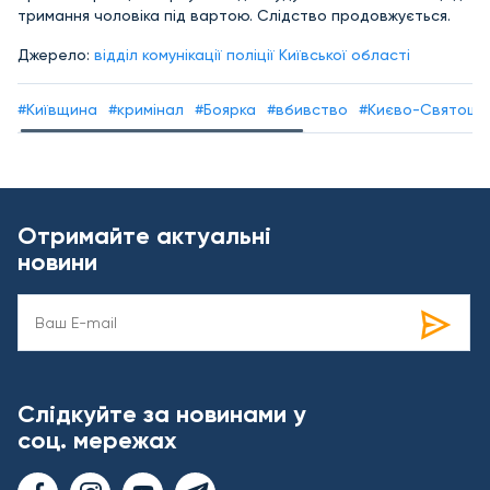
тримання чоловіка під вартою. Слідство продовжується.
Джерело:
відділ комунікації поліції Київської області
#Київщина
#кримінал
#Боярка
#вбивство
#Києво-Святоши
Отримайте актуальні
новини
Слідкуйте за новинами у
соц. мережах