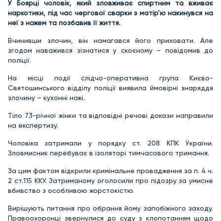
У Боярці чоловік, який зловживає спиртним та вживає
наркотики, під час чергової сварки з матір’ю накинувся на
неї з ножем та позбавив її життя.
Вчинивши злочин, він намагався його приховати. Але
згодом наважився зізнатися у скоєному – повідомив до
поліції.
На місці події слідчо-оперативна група Києво-
Святошинського відділу поліції виявила ймовірні знаряддя
злочину – кухонні ножі.
Тіло 73-річної жінки та відповідні речові докази направили
на експертизу.
Чоловіка затримали у порядку ст. 208 КПК України.
Зловмисник перебуває в ізоляторі тимчасового тримання.
За цим фактом відкрили кримінальне провадження за п. 4 ч.
2 ст.115 ККУ. Затриманому оголосили про підозру за умисне
вбивство з особливою жорстокістю.
Вирішують питання про обрання йому запобіжного заходу.
Правоохоронці звернулися до суду з клопотанням щодо