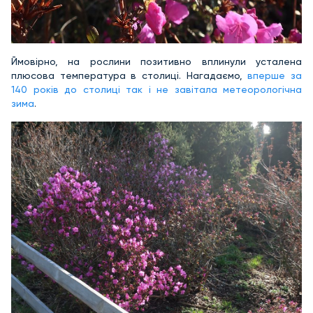
Ймовірно, на рослини позитивно вплинули усталена
плюсова температура в столиці. Нагадаємо,
вперше за
140 років до столиці так і не завітала метеорологічна
зима
.