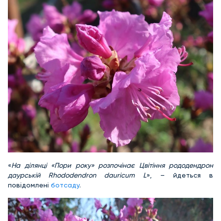
«
На ділянці «Пори року» розпочінає Цвітіння рододендрон
даурській Rhododendron dauricum L
», – йдеться в
повідомлені
ботсаду
.