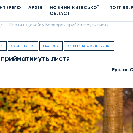
ІНТЕРВ'Ю
АРХІВ
НОВИНИ КИЇВСЬКОЇ
ПОГЛЯД.
ОБЛАСТІ
Плати і здавай: у Броварах прийматимуть листя
/
РИ
СУСПІЛЬСТВО
ЕКОЛОГІЯ
КИЇВЩИНА-СУСПІЛЬСТВО
х прийматимуть листя
Руслан 