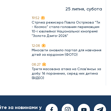
25 липня, субота
19:52
Стрічка режисера Павла Острікова "Ти
- Космос" стала головним переможцем
10-ї ювілейної Національної кінопремії
"Золота Дзиґа-2026"
12:08
Міносвіти оновило портал для навчання
дітей за кордоном (ФОТО)
08:27
Третя масована атака на Слов'янськ за
добу: 16 поранених, серед них дитина
(ВІДЕО)
йте за новинами у