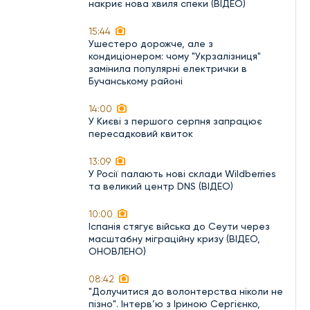
накриє нова хвиля спеки (ВІДЕО)
15:44
Ушестеро дорожче, але з
кондиціонером: чому "Укрзалізниця"
замінила популярні електрички в
Бучанському районі
14:00
У Києві з першого серпня запрацює
пересадковий квиток
13:09
У Росії палають нові склади Wildberries
та великий центр DNS (ВІДЕО)
10:00
Іспанія стягує війська до Сеути через
масштабну міграційну кризу (ВІДЕО,
ОНОВЛЕНО)
08:42
"Долучитися до волонтерства ніколи не
пізно". Інтерв’ю з Іриною Сергієнко,