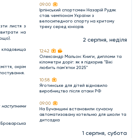
09:00
Ірпінський спортсмен Назарій Рудяк
став чемпіоном України з
велосипедного спорту на критому
зти листя з
треку серед юніорів
 витрати на
ощо).
2 серпня, неділя
я кладовища
12:42
Олександр Мальон: Книги, дипломи та
кілометри доріг: як я підкорив "Вікі
міття, окрім
любить пам'ятки 2025"
постування.
10:58
Яготинське для дітей відновило
виробництво після атаки РФ
09:00
а наступними
На Бучанщині встановили сучасну
автоматизовану котельню для школи та
дитсадка
«Броварська
1 серпня, субота