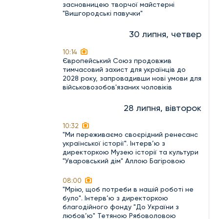
засновницею творчої майстерні
"Вишгородські павучки"
30 липня, четвер
10:14
Європейський Союз продовжив
тимчасовий захист для українців до
2028 року, запровадивши нові умови для
військовозобов'язаних чоловіків
28 липня, вівторок
10:32
"Ми переживаємо своєрідний ренесанс
української історії". Інтерв’ю з
директоркою Музею історії та культури
"Уваровський дім" Аллою Багіровою
08:00
"Мрію, щоб потреби в нашій роботі не
було". Інтерв’ю з директоркою
благодійного фонду "До України з
любов’ю" Тетяною Рябоволовою