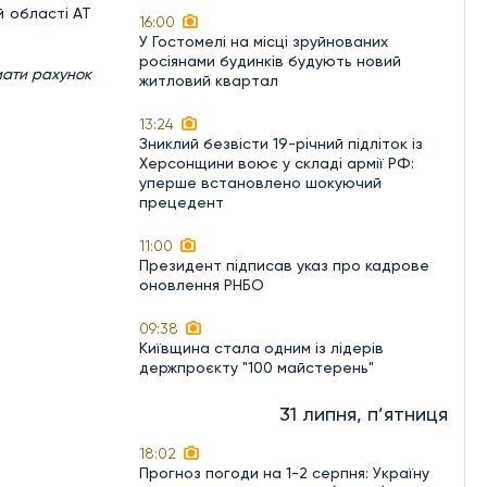
й області АТ
16:00
У Гостомелі на місці зруйнованих
росіянами будинків будують новий
мати рахунок
житловий квартал
13:24
Зниклий безвісти 19-річний підліток із
Херсонщини воює у складі армії РФ:
уперше встановлено шокуючий
прецедент
11:00
Президент підписав указ про кадрове
оновлення РНБО
09:38
Київщина стала одним із лідерів
держпроєкту "100 майстерень"
31 липня, п’ятниця
18:02
Прогноз погоди на 1-2 серпня: Україну