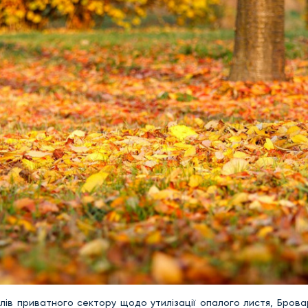
лів приватного сектору щодо утилізації опалого листя, Брова