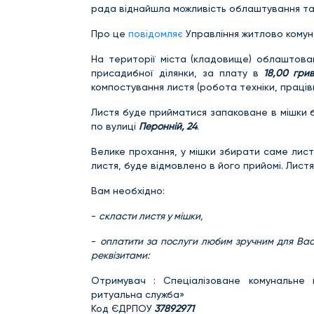
рада віднайшла можливість облаштування та 
Про це
повідомляє
Управління житлово комун
На території міста (кладовище) облаштован
присадибної ділянки, за плату в
18,00 гри
компостування листя (робота техніки, праців
Листя буде прийматися запаковане в мішки 
по вулиці
Перонній, 24
.
Велике прохання, у мішки збирати саме листя,
листя, буде відмовлено в його прийомі. Лист
Вам необхідно:
-
скласти листя у мішки,
-
оплатити за послуги любим зручним для Вас 
реквізитами:
Отримувач : Спеціалізоване комунальне п
ритуальна служба»
Код ЄДРПОУ
37892971