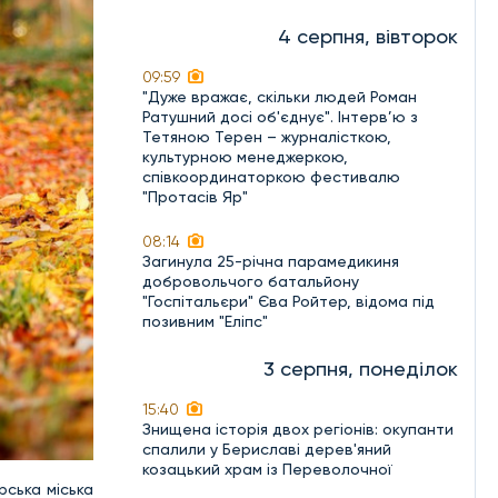
4 серпня, вівторок
09:59
"Дуже вражає, скільки людей Роман
Ратушний досі об'єднує". Інтерв’ю з
Тетяною Терен – журналісткою,
культурною менеджеркою,
співкоординаторкою фестивалю
"Протасів Яр"
08:14
Загинула 25-річна парамедикиня
добровольчого батальйону
"Госпітальєри" Єва Ройтер, відома під
позивним "Еліпс"
3 серпня, понеділок
15:40
Знищена історія двох регіонів: окупанти
спалили у Бериславі дерев'яний
козацький храм із Переволочної
рська міська