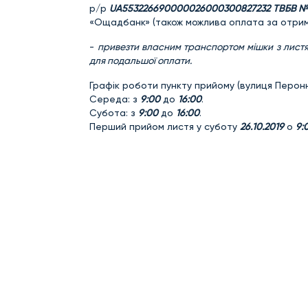
р/р
UA553226690000026000300827232 ТВБВ №
«Ощадбанк» (також можлива оплата за отрима
-
привезти власним транспортом мішки з листя
для подальшої оплати.
Графік роботи пункту прийому (вулиця Перонн
Середа: з
9:00
до
16:00
.
Субота: з
9:00
до
16:00
.
Перший прийом листя у суботу
26.10.2019
о
9: