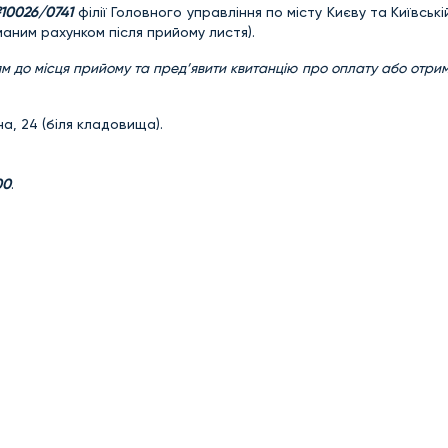
10026/0741
філії Головного управління по місту Києву та Київські
ним рахунком після прийому листя).
м до місця прийому та пред’явити квитанцію про оплату або отри
а, 24 (біля кладовища).
00
.