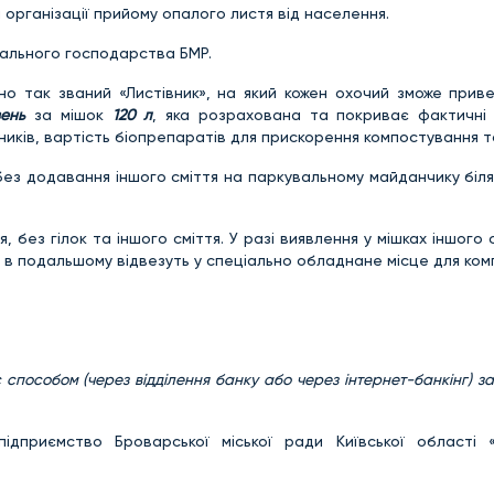
організації прийому опалого листя від населення.
ального господарства БМР.
о так званий «Листівник», на який кожен охочий зможе приве
вень
за мішок
120 л
, яка розрахована та покриває фактичні
ників, вартість біопрепаратів для прискорення компостування т
без додавання іншого сміття на паркувальному майданчику біл
 без гілок та іншого сміття. У разі виявлення у мішках іншого с
я в подальшому відвезуть у спеціально обладнане місце для ком
способом (через відділення банку або через інтернет-банкінг) з
ідприємство Броварської міської ради Київської області 