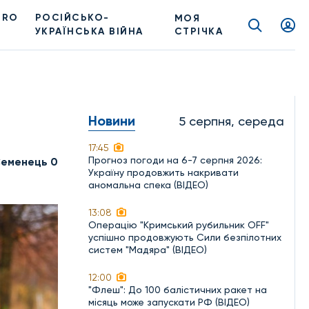
PRO
РОСІЙСЬКО-
МОЯ
УКРАЇНСЬКА ВІЙНА
СТРІЧКА
Новини
5 серпня, середа
17:45
Прогноз погоди на 6-7 серпня 2026:
Семенець 0
Україну продовжить накривати
аномальна спека (ВІДЕО)
13:08
Операцію "Кримський рубильник OFF"
успішно продовжують Сили безпілотних
систем "Мадяра" (ВІДЕО)
12:00
"Флеш": До 100 балістичних ракет на
місяць може запускати РФ (ВІДЕО)