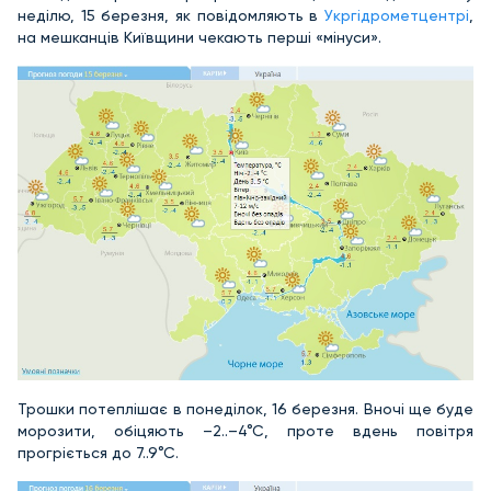
неділю, 15 березня, як повідомляють в
Укргідрометцентрі
,
на мешканців Київщини чекають перші «мінуси».
Трошки потеплішає в понеділок, 16 березня. Вночі ще буде
морозити, обіцяють –2..–4°С, проте вдень повітря
прогріється до 7..9°С.