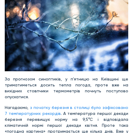
За прогнозом синоптиків, у п'ятницю на Київщині ще
триматиметься досить тепла погода, проте вже на
вихідних стовпчики термометрів почнуть поступово
опускатися.
Нагадаємо,
з початку березня в столиці було зафіксовано
7 температурних рекордів
. А температура першої декади
березня перевищує норму на 9,5°С і відповідала
кліматичній нормі першої декади квітня. Проте така
«погодна картина» протримається ще кілька днів. Вже у