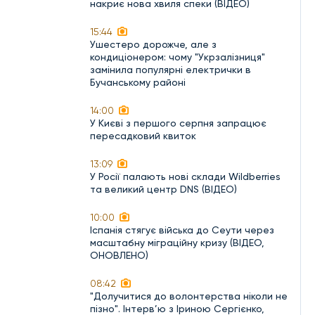
накриє нова хвиля спеки (ВІДЕО)
15:44
Ушестеро дорожче, але з
кондиціонером: чому "Укрзалізниця"
замінила популярні електрички в
Бучанському районі
14:00
У Києві з першого серпня запрацює
пересадковий квиток
13:09
У Росії палають нові склади Wildberries
та великий центр DNS (ВІДЕО)
10:00
Іспанія стягує війська до Сеути через
масштабну міграційну кризу (ВІДЕО,
ОНОВЛЕНО)
08:42
"Долучитися до волонтерства ніколи не
пізно". Інтерв’ю з Іриною Сергієнко,