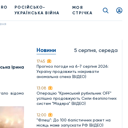
PRO
РОСІЙСЬКО-
МОЯ
УКРАЇНСЬКА ВІЙНА
СТРІЧКА
пеня
Новини
5 серпня, середа
17:45
Прогноз погоди на 6-7 серпня 2026:
ська Ірина
Україну продовжить накривати
аномальна спека (ВІДЕО)
13:08
тало відомо
Операцію "Кримський рубильник OFF"
успішно продовжують Сили безпілотних
систем "Мадяра" (ВІДЕО)
12:00
"Флеш": До 100 балістичних ракет на
місяць може запускати РФ (ВІДЕО)