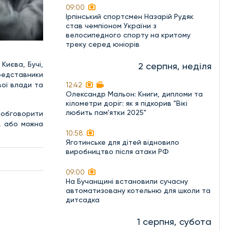
09:00
Ірпінський спортсмен Назарій Рудяк
став чемпіоном України з
велосипедного спорту на критому
треку серед юніорів
Києва, Бучі,
2 серпня, неділя
представники
вої влади та
12:42
Олександр Мальон: Книги, дипломи та
кілометри доріг: як я підкорив "Вікі
любить пам'ятки 2025"
 обговорити
, або можна
10:58
Яготинське для дітей відновило
виробництво після атаки РФ
09:00
На Бучанщині встановили сучасну
автоматизовану котельню для школи та
дитсадка
1 серпня, субота