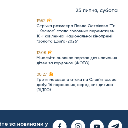
25 липня, субота
19:52
Стрічка режисера Павла Острікова "Ти
- Космос" стала головним переможцем
10-ї ювілейної Національної кінопремії
"Золота Дзиґа-2026"
12:08
Міносвіти оновило портал для навчання
дітей за кордоном (ФОТО)
08:27
Третя масована атака на Слов'янськ за
добу: 16 поранених, серед них дитина
(ВІДЕО)
йте за новинами у