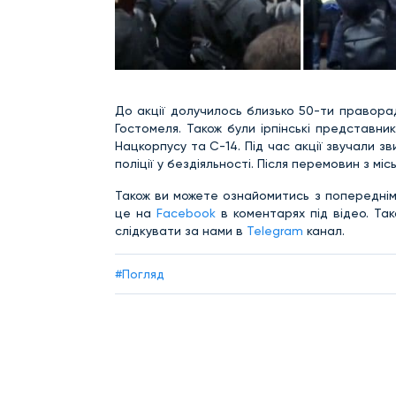
До акції долучилось близько 50-ти праворади
Гостомеля. Також були ірпінські представн
Нацкорпусу та С-14. Під час акції звучали зв
поліції у бездіяльності. Після перемовин з м
Також ви можете ознайомитись з попереднім
це на
Facebook
в коментарях під відео. Та
слідкувати за нами в
Telegram
канал.
#Погляд