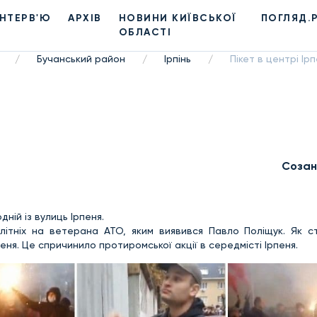
ІНТЕРВ'Ю
АРХІВ
НОВИНИ КИЇВСЬКОЇ
ПОГЛЯД.
ОБЛАСТІ
Бучанський район
Ірпінь
Пікет в центрі Ір
/
/
/
Созан
дній із вулиць Ірпеня.
ітніх на ветерана АТО, яким виявився Павло Поліщук. Як с
ня. Це спричинило протиромської акції в середмісті Ірпеня.