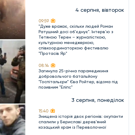
4 серпня, вівторок
09:59
"Дуже вражає, скільки людей Роман
Ратушний досі об'єднує". Інтерв’ю з
Тетяною Терен – журналісткою,
культурною менеджеркою,
співкоординаторкою фестивалю
"Протасів Яр"
08:14
Загинула 25-річна парамедикиня
добровольчого батальйону
"Госпітальєри" Єва Ройтер, відома під
позивним "Еліпс"
3 серпня, понеділок
15:40
Знищена історія двох регіонів: окупанти
спалили у Бериславі дерев'яний
козацький храм із Переволочної