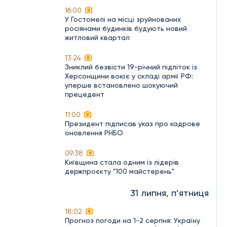
16:00
У Гостомелі на місці зруйнованих
росіянами будинків будують новий
житловий квартал
13:24
Зниклий безвісти 19-річний підліток із
Херсонщини воює у складі армії РФ:
уперше встановлено шокуючий
прецедент
11:00
Президент підписав указ про кадрове
оновлення РНБО
09:38
Київщина стала одним із лідерів
держпроєкту "100 майстерень"
31 липня, п’ятниця
18:02
Прогноз погоди на 1-2 серпня: Україну