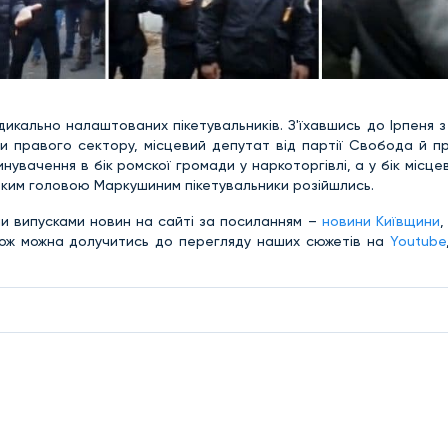
кально налаштованих пікетувальників. З'їхавшись до Ірпеня з 
ики правого сектору, місцевий депутат від партії Свобода й 
инувачення в бік ромскої громади у наркоторгівлі, а у бік місце
іським головою Маркушиним пікетувальники розійшлись.
и випусками новин на сайті за посиланням –
новини Київщини
,
кож можна долучитись до перегляду наших сюжетів на
Youtube