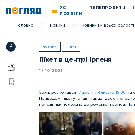
УСІ
ТЕЛЕПРОЄКТИ
РОЗДІЛИ
Головна
Новини
Новини Київської області
/
/
НОВИНИ
ІРПІНЬ
Пікет в центрі Ірпеня
17.10.2021
Захід розпочався
17 жовтня близько 15:00
на о
Приводом пікету став напад двох неповнол
нападники належать до ромської громади Ірпе