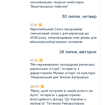
засновницею творчої майстерні
"Вишгородські павучки"
30 липня, четвер
10:14
Європейський Союз продовжив
тимчасовий захист для українців до
2028 року, запровадивши нові умови для
військовозобов'язаних чоловіків
28 липня, вівторок
10:32
"Ми переживаємо своєрідний ренесанс
української історії". Інтерв’ю з
директоркою Музею історії та культури
"Уваровський дім" Аллою Багіровою
08:00
"Мрію, щоб потреби в нашій роботі не
було". Інтерв’ю з директоркою
благодійного фонду "До України з
любов’ю" Тетяною Рябоволовою