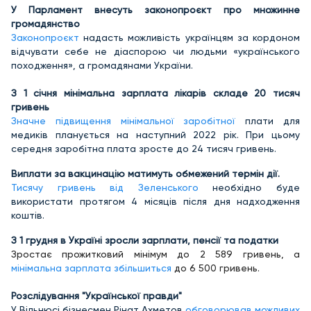
У Парламент внесуть законопроєкт про множинне
громадянство
Законопроєкт
надасть можливість українцям за кордоном
відчувати себе не діаспорою чи людьми «українського
походження», а громадянами України.
З 1 січня мінімальна зарплата лікарів складе 20 тисяч
гривень
Значне підвищення мінімальної заробітної
плати для
медиків планується на наступний 2022 рік. При цьому
середня заробітна плата зросте до 24 тисяч гривень.
Виплати за вакцинацію матимуть обмежений термін дії.
Тисячу гривень від Зеленського
необхідно буде
використати протягом 4 місяців після дня надходження
коштів.
З 1 грудня в Україні зросли зарплати, пенсії та податки
Зростає прожитковий мінімум
до 2 589 гривень
, а
мінімальна зарплата збільшиться
до 6 500 гривень.
Розслідування "Української правди"
У Вільнюсі бізнесмен
Рінат Ахметов
обговорював можливих