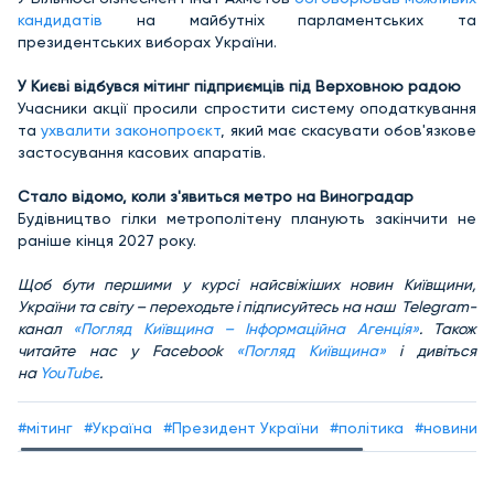
кандидатів
на майбутніх парламентських та
президентських виборах України.
У Києві відбувся мітинг підприємців під Верховною радою
Учасники акції просили спростити систему оподаткування
та
ухвалити законопроєкт
, який має скасувати обов'язкове
застосування касових апаратів.
Стало відомо, коли
з'явиться метро на Виноградар
Будівництво гілки метрополітену планують закінчити не
раніше кінця 2027 року.
Щоб бути першими у курсі найсвіжіших новин Київщини,
України та світу – переходьте і підписуйтесь на наш Telegram-
канал
«Погляд Київщина – Інформаційна Агенція»
. Також
читайте нас у Facebook
«Погляд Київщина»
і дивіться
на
YouTube
.
#мітинг
#Україна
#Президент України
#політика
#новини д