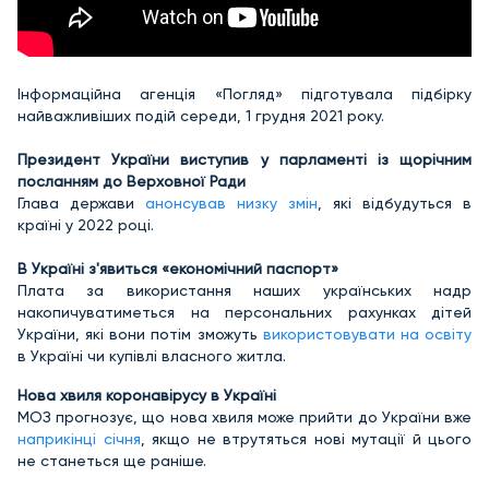
Інформаційна агенція «Погляд» підготувала підбірку
найважливіших подій середи, 1 грудня 2021 року.
Президент України виступив у парламенті із щорічним
посланням до Верховної Ради
Глава держави
анонсував низку змін
, які відбудуться в
країні у 2022 році.
В Україні з'явиться «економічний паспорт»
Плата за використання наших українських надр
накопичуватиметься на персональних рахунках дітей
України, які вони потім зможуть
використовувати на освіту
в Україні чи купівлі власного житла.
Нова хвиля коронавірусу в Україні
МОЗ
прогнозує, що нова хвиля може прийти до України вже
наприкінці січня
, якщо не втрутяться нові мутації й цього
не станеться ще раніше.