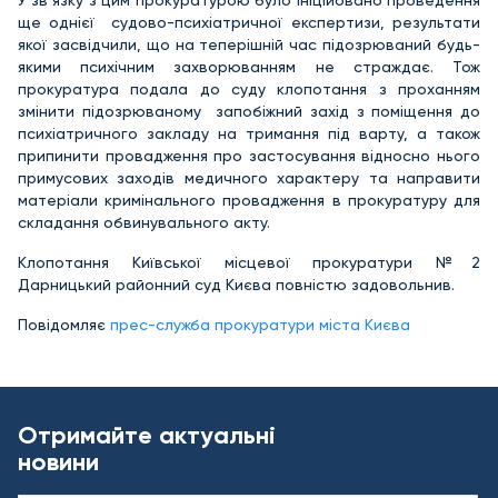
У зв’язку з цим прокуратурою було ініційовано проведення
ще однієї судово-психіатричної експертизи, результати
якої засвідчили, що на теперішній час підозрюваний будь-
якими психічним захворюванням не страждає. Тож
прокуратура подала до суду клопотання з проханням
змінити підозрюваному запобіжний захід з поміщення до
психіатричного закладу на тримання під варту, а також
припинити провадження про застосування відносно нього
примусових заходів медичного характеру та направити
матеріали кримінального провадження в прокуратуру для
складання обвинувального акту.
Клопотання Київської місцевої прокуратури №2
Дарницький районний суд Києва повністю задовольнив.
Повідомляє
прес-служба прокуратури міста Києва
Отримайте актуальні
новини