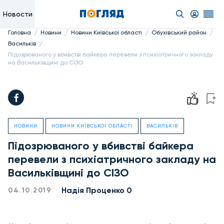
Новости
/
/
/
/
Головна
Новини
Новини Київської області
Обухівський район
/
Васильків
Підозрюваного у вбивстві байкера перевели з психіатричного закладу
на Васильківщині до СІЗО
НОВИНИ
НОВИНИ КИЇВСЬКОЇ ОБЛАСТІ
ВАСИЛЬКІВ
Підозрюваного у вбивстві байкера
перевели з психіатричного закладу на
Васильківщині до СІЗО
Надiя Проценко 0
04.10.2019