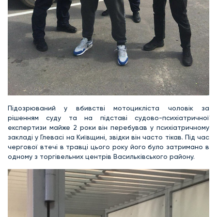
Підозрюваний у вбивстві мотоцикліста чоловік за
рішенням суду та на підставі судово-психіатричної
експертизи майже 2 роки він перебував у психіатричному
закладі у Глевасі на Київщині, звідки він часто тікав. Під час
чергової втечі в травці цього року його було затримано в
одному з торгівельних центрів Васильківського району.