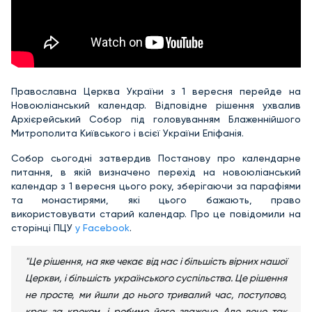
Православна Церква України з 1 вересня перейде на
Новоюліанський календар. Відповідне рішення ухвалив
Архієрейський Собор під головуванням Блаженнійшого
Митрополита Київського і всієї України Епіфанія.
Собор сьогодні затвердив Постанову про календарне
питання, в якій визначено перехід на новоюліанський
календар з 1 вересня цього року, зберігаючи за парафіями
та монастирями, які цього бажають, право
використовувати старий календар. Про це повідомили на
сторінці ПЦУ
у Facebook
.
"Це рішення, на яке чекає від нас і більшість вірних нашої
Церкви, і більшість українського суспільства. Це рішення
не просте, ми йшли до нього тривалий час, поступово,
крок за кроком, і робимо його зважено. Але воно так