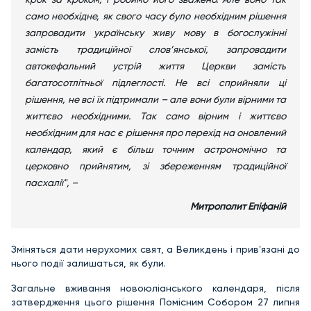
само необхідне, як свого часу було необхідним рішення
запровадити українську живу мову в богослужінні
замість традиційної слов’янської, запровадити
автокефальний устрій життя Церкви замість
багатосотлітньої підлеглості. Не всі сприйняли ці
рішення, не всі їх підтримали – але вони були вірними та
життєво необхідними. Так само вірним і життєво
необхідним для нас є рішення про перехід на оновлений
календар, який є більш точним астрономічно та
церковно прийнятим, зі збереженням традиційної
пасхалії", –
Митрополит Епіфаній
Зміняться дати нерухомих свят, а Великдень і привʼязані до
нього події залишаться, як були.
Загальне вживання новоюліанського календаря, після
затвердження цього рішення Помісним Собором 27 липня