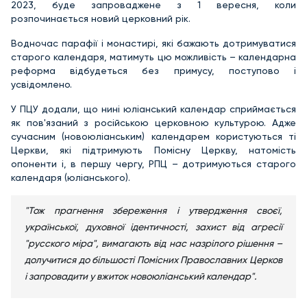
2023, буде запроваджене з 1 вересня, коли
розпочинається новий церковний рік.
Водночас парафії і монастирі, які бажають дотримуватися
старого календаря, матимуть цю можливість – календарна
реформа відбудеться без примусу, поступово і
усвідомлено.
У ПЦУ додали, що нині юліанський календар сприймається
як пов'язаний з російською церковною культурою. Адже
сучасним (новоюліанським) календарем користуються ті
Церкви, які підтримують Помісну Церкву, натомість
опоненти і, в першу чергу, РПЦ – дотримуються старого
календаря (юліанського).
"Тож прагнення збереження і утвердження своєї,
української, духовної ідентичності, захист від агресії
"русского міра", вимагають від нас назрілого рішення –
долучитися до більшості Помісних Православних Церков
і запровадити у вжиток новоюліанський календар".