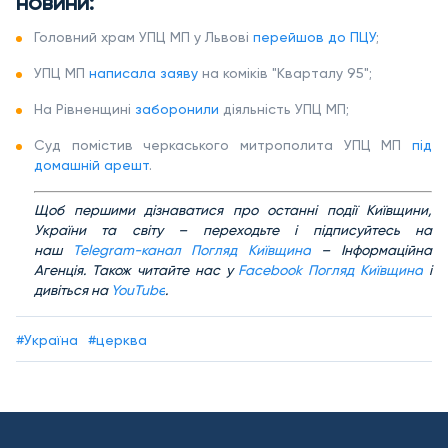
новини:
Головний храм УПЦ МП у Львові
перейшов до ПЦУ
;
УПЦ МП
написала заяву
на коміків "Кварталу 95";
На Рівненщині
заборонили
діяльність УПЦ МП;
Суд помістив черкаського митрополита УПЦ МП
під
домашній арешт
.
Щ
об першими дізнаватися про останні події Київщини,
України та світу – переходьте і підписуйтесь на
наш
Telegram-канал Погляд Київщина
– Інформаційна
Агенція. Також читайте нас у
Facebook Погляд Київщина
і
дивіться на
YouTube
.
#Україна
#церква