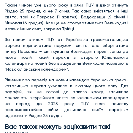
Таким чином уже цього року віряни ПЦУ відзначатимуть
Різдво 25 грудня, а не 7 січня. Так само змістяться й інші
свята, такі як Покрова (1 жовтня), Водохреще (6 січня) і
Миколая (6 грудня). Але це не стосуватиметься Великодня і
деяких інших свят, зокрема Трійці..
За новим стилем ПЦУ ат Українська греко-католицька
церква відзначатиме нерухомі свята, але зберігатиме
чинну Пасхалію – святкування Великодня і прив'язаних до
нього подій. Такий перехід зі старого Юліанського
календаря на новий без врахування Великодня називають
"Новоюліанським календарем".
Рішення про перехід на новий календар Українська греко-
католицька церква ухвалила в лютому цього року. Для
парафій, які не готові до такого кроку, залишили
можливість літургійного життя за юліанським календарем
на період до 2025 року. ПЦУ після початку
повномасштабної війни дозволила своїм парафіям
відзначати Різдво 25 грудня.
Вас також можуть зацікавити такі