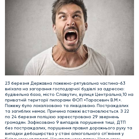
23 березня Державна пожежно-рятувальна частина-63
виїхала на загорання господарчої будівлі за адресою:
будівельна база, місто Славутич, вулиця Центральна,10 на
приватній території пилорами ФОП «Тарасевич В.М.».
Пожежу було локалізовано та ліквідовано. Постраждалих
та загиблих немає. Причина пожежі встановлюється. З 22
по 24 березня поліцією зареєстровано 29 звернень
громадян. Зафіксовано 9 випадків порушення тиші, ДТП
без постраждалих, порушення правил дорожнього руху та
випадки дебоширства у стані алкогольного сп’яніння у