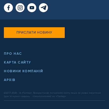
ПРИСЛАТИ НОВИНУ
ПРО НАС
КАРТА САЙТУ
НОВИНИ КОМПАНІЙ
АРХІВ
@2017-
2026
- ІА «Погляд». Використання матеріалів сайту лише за умови посилання
(для інтернет-видань - гіперпосилання) на «Погляд».