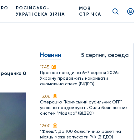
PRO
РОСІЙСЬКО-
МОЯ
УКРАЇНСЬКА ВІЙНА
СТРІЧКА
Новини
5 серпня, середа
17:45
Прогноз погоди на 6-7 серпня 2026:
Проценко 0
Україну продовжить накривати
аномальна спека (ВІДЕО)
13:08
Операцію "Кримський рубильник OFF"
успішно продовжують Сили безпілотних
систем "Мадяра" (ВІДЕО)
12:00
"Флеш": До 100 балістичних ракет на
місяць може запускати РФ (ВІДЕО)