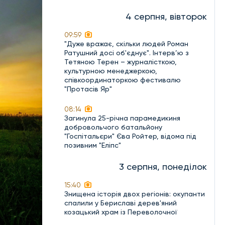
4 серпня, вівторок
09:59
"Дуже вражає, скільки людей Роман
Ратушний досі об'єднує". Інтерв’ю з
Тетяною Терен – журналісткою,
культурною менеджеркою,
співкоординаторкою фестивалю
"Протасів Яр"
08:14
Загинула 25-річна парамедикиня
добровольчого батальйону
"Госпітальєри" Єва Ройтер, відома під
позивним "Еліпс"
3 серпня, понеділок
15:40
Знищена історія двох регіонів: окупанти
спалили у Бериславі дерев'яний
козацький храм із Переволочної