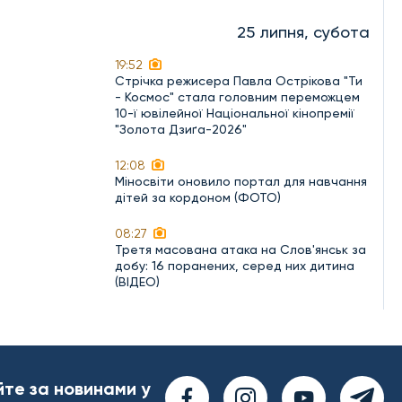
25 липня, субота
19:52
Стрічка режисера Павла Острікова "Ти
- Космос" стала головним переможцем
10-ї ювілейної Національної кінопремії
"Золота Дзиґа-2026"
12:08
Міносвіти оновило портал для навчання
дітей за кордоном (ФОТО)
08:27
Третя масована атака на Слов'янськ за
добу: 16 поранених, серед них дитина
(ВІДЕО)
йте за новинами у