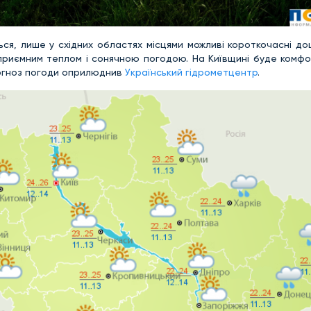
ся, лише у східних областях місцями можливі короткочасні до
приємним теплом і сонячною погодою. На Київщині буде комфо
прогноз погоди оприлюднив
Український гідрометцентр
.