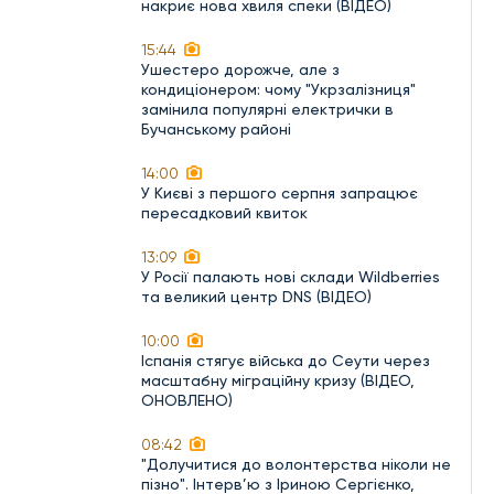
накриє нова хвиля спеки (ВІДЕО)
15:44
Ушестеро дорожче, але з
кондиціонером: чому "Укрзалізниця"
замінила популярні електрички в
Бучанському районі
14:00
У Києві з першого серпня запрацює
пересадковий квиток
13:09
У Росії палають нові склади Wildberries
та великий центр DNS (ВІДЕО)
10:00
Іспанія стягує війська до Сеути через
масштабну міграційну кризу (ВІДЕО,
ОНОВЛЕНО)
08:42
"Долучитися до волонтерства ніколи не
пізно". Інтерв’ю з Іриною Сергієнко,