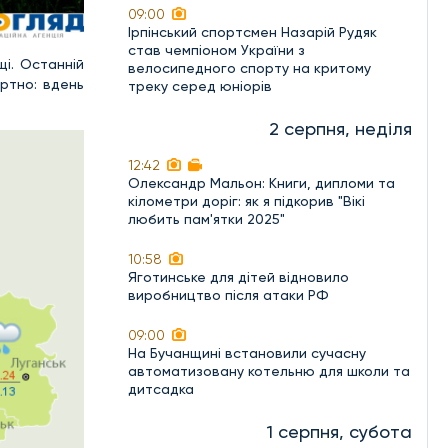
09:00
Ірпінський спортсмен Назарій Рудяк
став чемпіоном України з
щі. Останній
велосипедного спорту на критому
ртно: вдень
треку серед юніорів
2 серпня, неділя
12:42
Олександр Мальон: Книги, дипломи та
кілометри доріг: як я підкорив "Вікі
любить пам'ятки 2025"
10:58
Яготинське для дітей відновило
виробництво після атаки РФ
09:00
На Бучанщині встановили сучасну
автоматизовану котельню для школи та
дитсадка
1 серпня, субота