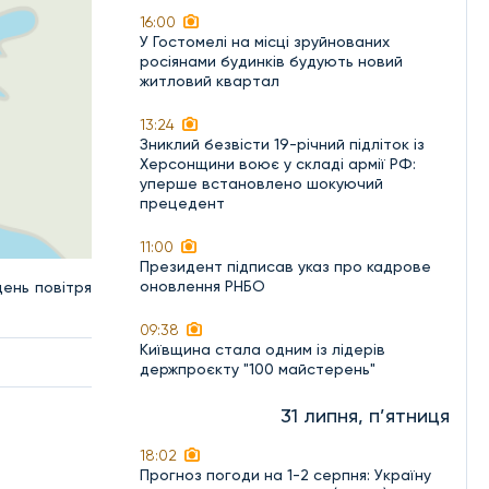
16:00
У Гостомелі на місці зруйнованих
росіянами будинків будують новий
житловий квартал
13:24
Зниклий безвісти 19-річний підліток із
Херсонщини воює у складі армії РФ:
уперше встановлено шокуючий
прецедент
11:00
Президент підписав указ про кадрове
оновлення РНБО
день повітря
09:38
Київщина стала одним із лідерів
держпроєкту "100 майстерень"
31 липня, п’ятниця
18:02
Прогноз погоди на 1-2 серпня: Україну