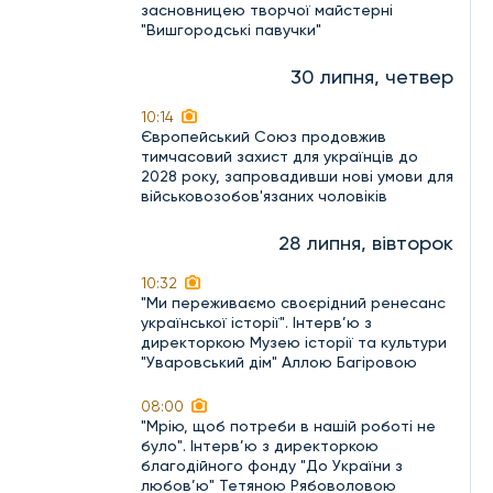
засновницею творчої майстерні
"Вишгородські павучки"
30 липня, четвер
10:14
Європейський Союз продовжив
тимчасовий захист для українців до
2028 року, запровадивши нові умови для
військовозобов'язаних чоловіків
28 липня, вівторок
10:32
"Ми переживаємо своєрідний ренесанс
української історії". Інтерв’ю з
директоркою Музею історії та культури
"Уваровський дім" Аллою Багіровою
08:00
"Мрію, щоб потреби в нашій роботі не
було". Інтерв’ю з директоркою
благодійного фонду "До України з
любов’ю" Тетяною Рябоволовою