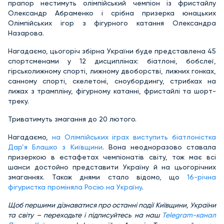
прапор нестимуть олімпійський чемпіон із фристайлу
Олександр Абраменко і срібна призерка юнацьких
Олімпійських ігор з фігурного катання Олександра
Назарова.
Нагадаємо, цьогоріч збірна України буде представлена 45
спортсменами у 12 дисциплінах: біатлоні, бобслеї,
гірськолижному спорті, лижному двоборстві, лижних гонках,
санному спорті, скелетоні, сноубордингу, стрибках на
лижах з трампліну, фігурному катанні, фристайлі та шорт-
треку.
Триватимуть змагання до 20 лютого.
Нагадаємо,
на Олімпійських іграх виступить біатлоністка
Дар’я Блашко з Київщини
. Вона неодноразово ставала
призеркою в естафетах чемпіонатів світу, тож має всі
шанси достойно представити Україну й на цьогорічних
змаганнях. Також днями стало відомо, що
16-річна
фігуристка проміняла Росію на Україну
.
Щоб першими дізнаватися про останні події Київщини, України
та світу – переходьте і підписуйтесь на наш
Telegram-канал