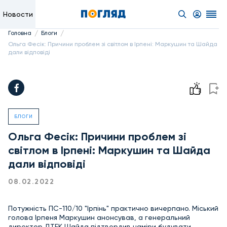
Новости
/
/
Головна
Блоги
Ольга Фесік: Причини проблем зі світлом в Ірпені: Маркушин та Шайда
дали відповіді
БЛОГИ
Ольга Фесік: Причини проблем зі
світлом в Ірпені: Маркушин та Шайда
дали відповіді
08.02.2022
Потужність ПС-110/10 "Ірпінь" практично вичерпано. Міський
голова Ірпеня Маркушин анонсував, а генеральний
директор ДТЕК Шайда підтвердив наміри будувати