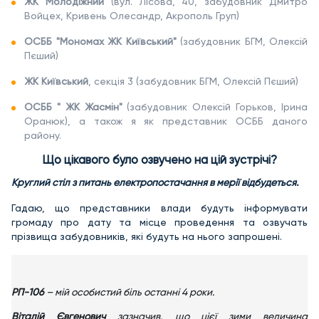
ЖК Молодіжний
(вул. Лісова, 40, забудовник Дмитро
Войцех, Кривень Олесандр, Акрополь Груп)
ОСББ "Мономах ЖК Київський"
(забудовник БГМ, Олексій
Пєший)
ЖК Київський
, секція 3 (забудовник БГМ, Олексій Пєший)
ОСББ " ЖК Жасмін"
(забудовник Олексій Горьков, Ірина
Оранюк), а також я як представник ОСББ даного
району.
Що цікавого було озвучено на цій зустрічі?
Круглий стіл з питань електропостачання в мерії відбудеться.
Гадаю, що представники влади будуть інформувати
громаду про дату та місце проведення та озвучать
прізвища забудовників, які будуть на нього запрошені.
РП-106
– мій особистий біль останні 4 роки.
Віталій Євгенович
зазначив, що цієї зими величина