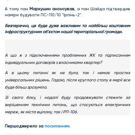
А тому пан
Маркушин анонсував
, а пан Шайда підтвердив
наміри будувати ПС-110/10 "Ірпінь-2".
Безперечно, це буде дуже важливим та найбільш коштовним
інфраструктурним об'єктом нашої територіальної громади.
А що ж з підключеннями проблемних ЖК та підписанням
індивідуальних договорів з власниками квартир?
А в цьому питанні як не було, так і немає простих
універсальних рішень. Гадаю, після круглого столу в мерії все
буде більш зрозуміло.
Зі свого боку, і надалі буду продовжувати стежити за
вирішенням технічних питань, що стосуються електричних
мереж, як міста вцілому, так і РП-106.
Першоджерело за
посиланням
.