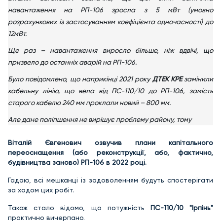
навантаження на РП-106 зросла з 5 мВт (умовно
розрахункових із застосуванням коефіцієнта одночасності) до
12мВт.
Ще раз – навантаження виросло більше, ніж вдвічі, що
призвело до останніх аварій на РП-106.
Було повідомлено, що наприкінці 2021 року
ДТЕК КРЕ
замінили
кабельну лінію, що вела від ПС-110/10 до РП-106, замість
старого кабелю 240 мм проклали новий – 800 мм.
Але дане поліпшення не вирішує проблему району, тому
Віталій Євгенович озвучив плани капітального
переоснащення (або реконструкції, або, фактично,
будівництва заново) РП-106 в 2022 році.
Гадаю, всі мешканці із задоволенням будуть спостерігати
за ходом цих робіт.
Також стало відомо, що потужність
ПС-110/10 "Ірпінь"
практично вичерпано.