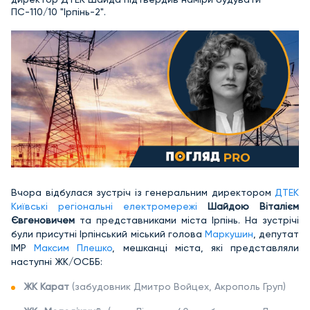
ПС-110/10 "Ірпінь-2".
Вчора відбулася зустріч із генеральним директором
ДТЕК
Київські регіональні електромережі
Шайдою Віталієм
Євгеновичем
та представниками міста Ірпінь. На зустрічі
були присутні Ірпінський міський голова
Маркушин
, депутат
ІМР
Максим Плешко
, мешканці міста, які представляли
наступні ЖК/ОСББ:
ЖК Карат
(забудовник Дмитро Войцех, Акрополь Груп)