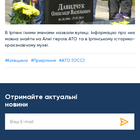
В Ірпені їхніми іменами назвали вулиці. Інформацію про них
можна знайти на Алеї героїв АТО та в Ірпінському історико-
краєзнавчому музеї.
#Київщина
#Приірпіння
#АТО (ОСС)
Отримайте актуальні
новини