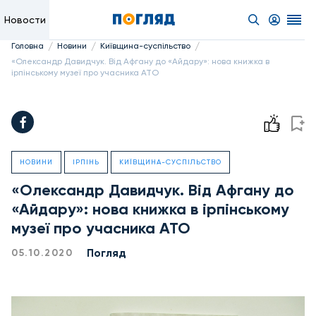
Новости
/
/
/
Головна
Новини
Київщина-суспільство
«Олександр Давидчук. Від Афгану до «Айдару»: нова книжка в
ірпінському музеї про учасника АТО
НОВИНИ
ІРПІНЬ
КИЇВЩИНА-СУСПІЛЬСТВО
«Олександр Давидчук. Від Афгану до
«Айдару»: нова книжка в ірпінському
музеї про учасника АТО
Погляд
05.10.2020