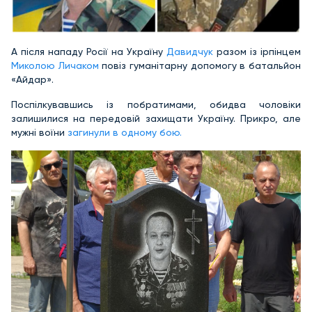
А після нападу Росії на Україну
Давидчук
разом із ірпінцем
Миколою Личаком
повіз гуманітарну допомогу в батальйон
«Айдар».
Поспілкувавшись із побратимами, обидва чоловіки
залишилися на передовій захищати Україну. Прикро, але
мужні воїни
загинули в одному бою.