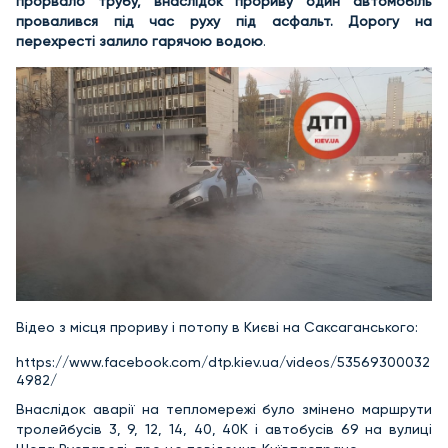
прорвало трубу, внаслідок прориву один автомобіль
провалився під час руху під асфальт. Дорогу на
перехресті залило гарячою водою
.
Відео з місця прориву і потопу в Києві на Саксаганського:
https://www.facebook.com/dtp.kiev.ua/videos/53569300032
4982/
Внаслідок аварії на тепломережі було змінено маршрути
тролейбусів 3, 9, 12, 14, 40, 40К і автобусів 69 на вулиці