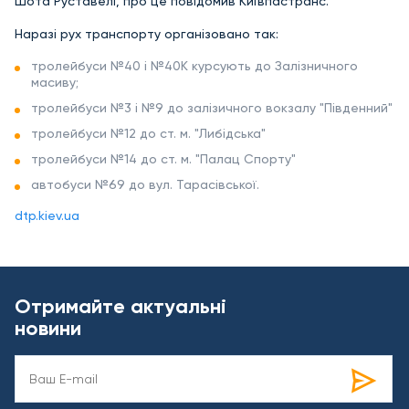
Шота Руставелі, про це повідомив Київпастранс.
Наразі рух транспорту організовано так:
тролейбуси №40 і №40К курсують до Залізничного
масиву;
тролейбуси №3 і №9 до залізичного вокзалу "Південний"
тролейбуси №12 до ст. м. "Либідська"
тролейбуси №14 до ст. м. "Палац Спорту"
автобуси №69 до вул. Тарасівської.
dtp.kiev.ua
Отримайте актуальні
новини