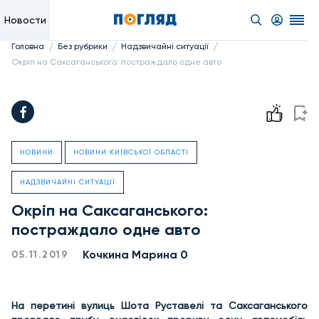
Новости
/
/
/
Головна
Без рубрики
Надзвичайні ситуації
Окріп на Саксаганського: постраждало одне авто
НОВИНИ
НОВИНИ КИЇВСЬКОЇ ОБЛАСТІ
НАДЗВИЧАЙНІ СИТУАЦІЇ
Окріп на Саксаганського:
постраждало одне авто
Кочкина Марина 0
05.11.2019
На перетині вулиць Шота Руставелі та Саксаганського