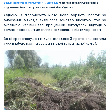
Відділ з контролю за благоустроєм м. Бориспіль
повдомляє про кричущий випадок
людського егоїзму та відсутності екологічної відповідальності.
Одному із підприємств міста нова вартість послуг за
вивезення відходів виявилася занадто високою, тож за
вказівкою керівництва працівники закопували відходи у
землю, перед цим дбайливо забравши з відти чорнозем.
За ці правопорушення було складено 3 протоколи розгляд
яких відбудеться на засіданні адміністративної комісії.