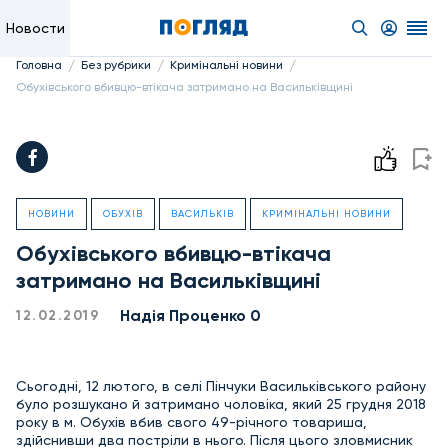
Новости
/
/
/
Головна
Без рубрики
Кримінальні новини
Обухівського вбивцю-втікача затримано на Васильківщині
НОВИНИ
ОБУХІВ
ВАСИЛЬКІВ
КРИМІНАЛЬНІ НОВИНИ
Обухівського вбивцю-втікача
затримано на Васильківщині
Надiя Проценко 0
12.02.2019
Сьогодні, 12 лютого, в селі Пінчуки Васильківського району
було розшукано й затримано чоловіка, який 25 грудня 2018
року в м. Обухів вбив свого 49-річного товариша,
здійснивши два постріли в нього. Після цього зловмисник