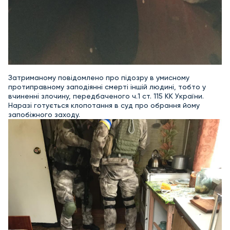
Затриманому повідомлено про підозру в умисному
протиправному заподіянні смерті іншій людині, тобто у
вчиненні злочину, передбаченого ч.1 ст. 115 КК України.
Наразі готується клопотання в суд про обрання йому
запобіжного заходу.