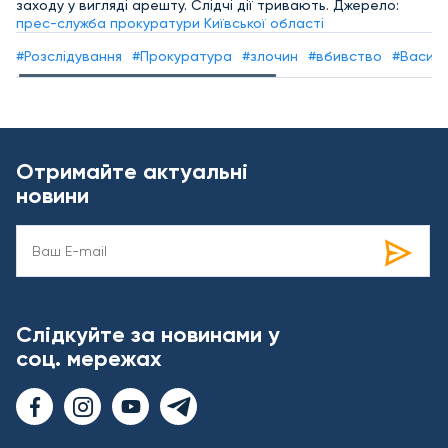
заходу у вигляді арешту. Слідчі дії тривають. Джерело:
прес-служба прокуратури Київської області
#Розслідування
#Прокуратура
#злочин
#вбивство
#Василь
Отримайте актуальні
новини
Слідкуйте за новинами у
соц. мережах