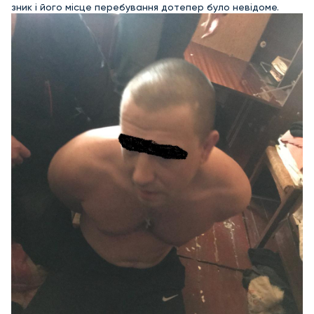
зник і його місце перебування дотепер було невідоме.