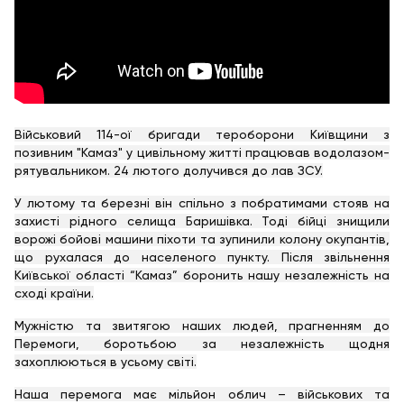
Військовий 114-ої бригади тероборони Київщини з
позивним "Камаз" у цивільному житті працював водолазом-
рятувальником. 24 лютого долучився до лав ЗСУ.
У лютому та березні він спільно з побратимами стояв на
захисті рідного селища Баришівка. Тоді бійці знищили
ворожі бойові машини піхоти та зупинили колону окупантів,
що рухалася до населеного пункту. Після звільнення
Київської області “Камаз” боронить нашу незалежність на
сході країни.
Мужністю та звитягою наших людей, прагненням до
Перемоги, боротьбою за незалежність щодня
захоплюються в усьому світі.
Наша перемога має мільйон облич – військових та